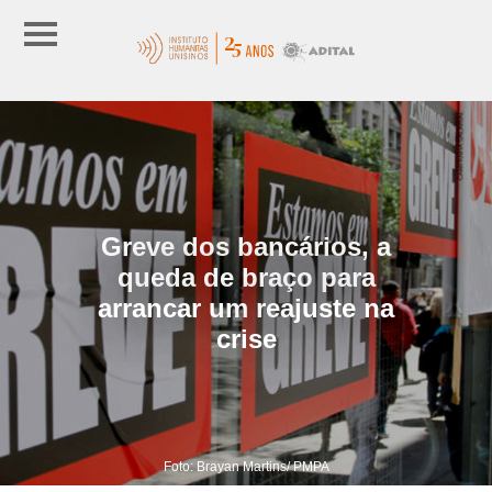
Greve dos bancários, a
queda de braço para
arrancar um reajuste na
crise
Foto: Brayan Martins/ PMPA