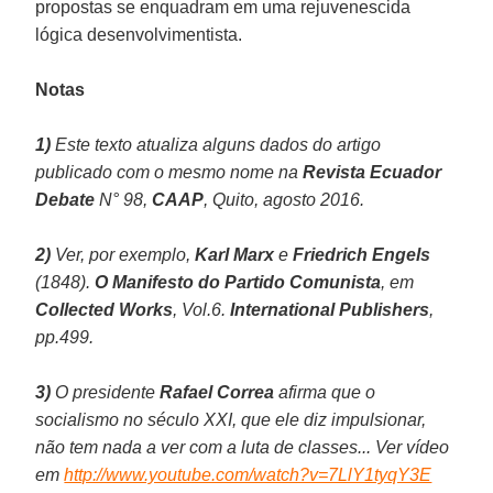
propostas se enquadram em uma rejuvenescida
lógica desenvolvimentista.
Notas
1)
Este texto atualiza alguns dados do artigo
publicado com o mesmo nome na
Revista Ecuador
Debate
N° 98,
CAAP
, Quito, agosto 2016.
2)
Ver, por exemplo,
Karl Marx
e
Friedrich Engels
(1848).
O Manifesto do Partido Comunista
, em
Collected Works
, Vol.6.
International Publishers
,
pp.499.
3)
O presidente
Rafael Correa
afirma que o
socialismo no século XXI, que ele diz impulsionar,
não tem nada a ver com a luta de classes... Ver vídeo
em
http://www.youtube.com/watch?v=7LlY1tyqY3E