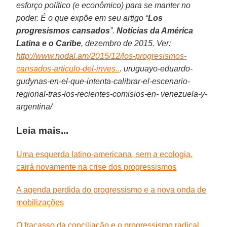
esforço político (e econômico) para se manter no
poder. É o que expõe em seu artigo “
Los
progresismos cansados
”.
Notícias da América
Latina e o Caribe
, dezembro de 2015. Ver:
http://www.nodal.am/2015/12/los-progresismos-
cansados-articulo-del-inves..
.
uruguayo-eduardo-
gudynas-en-el-que-intenta-calibrar-el-escenario-
regional-tras-los-recientes-comisios-en- venezuela-y-
argentina/
Leia mais...
Uma esquerda latino-americana, sem a ecologia,
cairá novamente na crise dos progressismos
A agenda perdida do progressismo e a nova onda de
mobilizações
O fracasso da conciliação e o progressismo radical