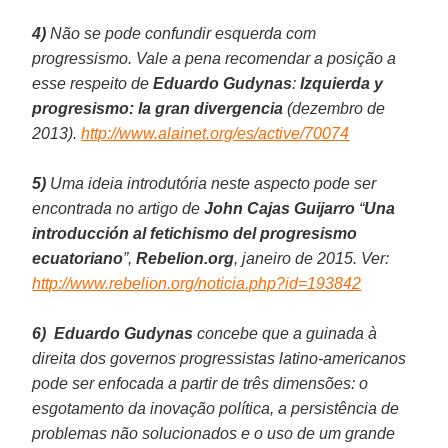
4)
Não se pode confundir esquerda com
progressismo. Vale a pena recomendar a posição a
esse respeito de
Eduardo Gudynas
:
Izquierda y
progresismo: la gran divergencia
(dezembro de
2013).
http://www.alainet.org/es/active/70074
5)
Uma ideia introdutória neste aspecto pode ser
encontrada no artigo de
John Cajas Guijarro
“
Una
introducción al fetichismo del progresismo
ecuatoriano
”,
Rebelion.org
, janeiro de 2015. Ver:
http://www.rebelion.org/noticia.php?id=193842
6)
Eduardo Gudynas
concebe que a guinada à
direita dos governos progressistas latino-americanos
pode ser enfocada a partir de três dimensões: o
esgotamento da inovação política, a persistência de
problemas não solucionados e o uso de um grande