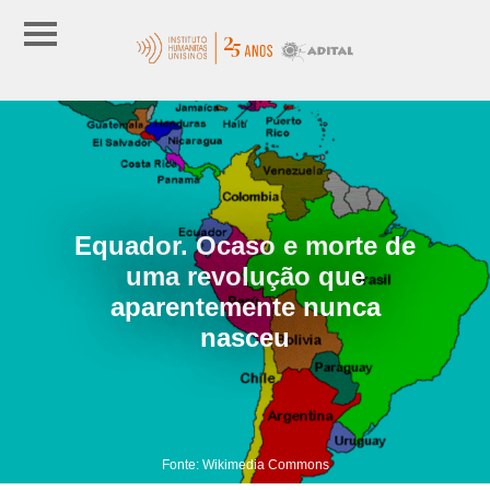
Equador. Ocaso e morte de
uma revolução que
aparentemente nunca
nasceu
Fonte: Wikimedia Commons