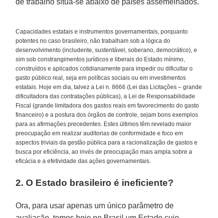
de trabalho situa-se abaixo de países assemelhados.
Capacidades estatais e instrumentos governamentais, porquanto
potentes no caso brasileiro, não trabalham sob a lógica do
desenvolvimento (includente, sustentável, soberano, democrático), e
sim sob constrangimentos jurídicos e liberais do Estado mínimo,
construídos e aplicados cotidianamente para impedir ou dificultar o
gasto público real, seja em políticas sociais ou em investimentos
estatais. Hoje em dia, talvez a Lei n. 8666 (Lei das Licitações – grande
dificultadora das contratações públicas), a Lei de Responsabilidade
Fiscal (grande limitadora dos gastos reais em favorecimento do gasto
financeiro) e a postura dos órgãos de controle, sejam bons exemplos
para as afirmações precedentes. Estes últimos têm revelado maior
preocupação em realizar auditorias de conformidade e foco em
aspectos triviais da gestão pública para a racionalização de gastos e
busca por eficiência, ao invés de preocupação mais ampla sobre a
eficácia e a efetividade das ações governamentais.
2. O Estado brasileiro é ineficiente?
Ora, para usar apenas um único parâmetro de
avaliação, temos hoje no Brasil um Estado cujo