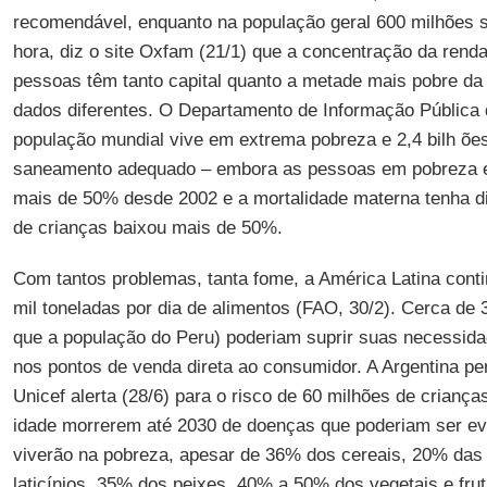
recomendável, enquanto na população geral 600 milhões
hora, diz o site Oxfam (21/1) que a concentração da rend
pessoas têm tanto capital quanto a metade mais pobre da
dados diferentes. O Departamento de Informação Pública
população mundial vive em extrema pobreza e 2,4 bilh õe
saneamento adequado – embora as pessoas em pobreza 
mais de 50% desde 2002 e a mortalidade materna tenha d
de crianças baixou mais de 50%.
Com tantos problemas, tanta fome, a América Latina cont
mil toneladas por dia de alimentos (FAO, 30/2). Cerca de
que a população do Peru) poderiam suprir suas necessid
nos pontos de venda direta ao consumidor. A Argentina p
Unicef alerta (28/6) para o risco de 60 milhões de crian
idade morrerem até 2030 de doenças que poderiam ser ev
viverão na pobreza, apesar de 36% dos cereais, 20% das
laticínios, 35% dos peixes, 40% a 50% dos vegetais e frut