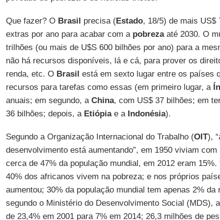
Que fazer? O
Brasil
precisa (
Estado
, 18/5) de mais US$ 
extras por ano para acabar com a
pobreza
até 2030. O m
trilhões (ou mais de U$S 600 bilhões por ano) para a me
não há recursos disponíveis, lá e cá, para prover os direi
renda, etc. O
Brasil
está em sexto lugar entre os países 
recursos para tarefas como essas (em primeiro lugar, a
Í
anuais; em segundo, a
China
, com US$ 37 bilhões; em te
36 bilhões; depois, a
Etiópia
e a
Indonésia
).
Segundo a Organização Internacional do Trabalho (
OIT
), 
desenvolvimento está aumentando”, em 1950 viviam com 
cerca de 47% da população mundial, em 2012 eram 15%. “
40% dos africanos vivem na pobreza; e nos próprios paí
aumentou; 30% da população mundial tem apenas 2% da ren
segundo o Ministério do Desenvolvimento Social (MDS), a
de 23,4% em 2001 para 7% em 2014; 26,3 milhões de pes