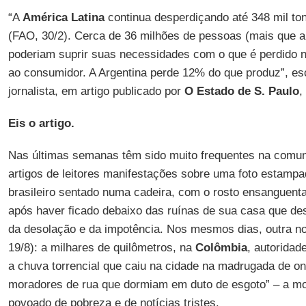
“A
América Latina
continua desperdiçando até 348 mil ton
(FAO, 30/2). Cerca de 36 milhões de pessoas (mais que a
poderiam suprir suas necessidades com o que é perdido n
ao consumidor. A Argentina perde 12% do que produz”, e
jornalista, em artigo publicado por
O Estado de S. Paulo
,
Eis o artigo.
Nas últimas semanas têm sido muito frequentes na comun
artigos de leitores manifestações sobre uma foto estamp
brasileiro sentado numa cadeira, com o rosto ensanguent
após haver ficado debaixo das ruínas de sua casa que de
da desolação e da impotência. Nos mesmos dias, outra not
19/8): a milhares de quilômetros, na
Colômbia
, autoridad
a chuva torrencial que caiu na cidade na madrugada de o
moradores de rua que dormiam em duto de esgoto” – a mo
povoado de pobreza e de notícias tristes.