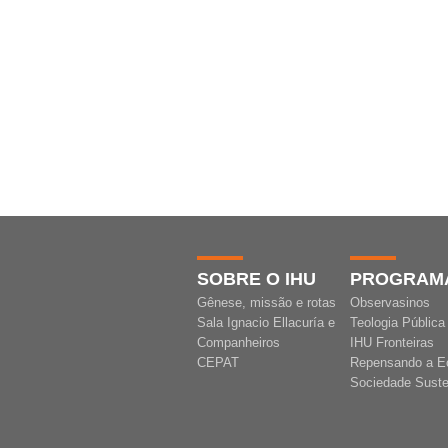
SOBRE O IHU
PROGRAM
Gênese, missão e rotas
Observasinos
Sala Ignacio Ellacuría e
Teologia Pública
Companheiros
IHU Fronteiras
CEPAT
Repensando a E
Sociedade Suste