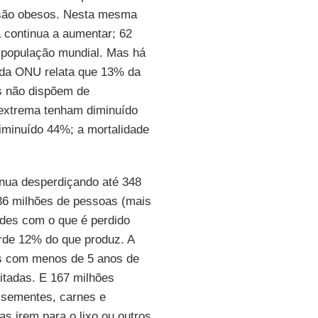
 são obesos. Nesta mesma
a continua a aumentar; 62
 população mundial. Mas há
 da ONU relata que 13% da
s não dispõem de
extrema tenham diminuído
iminuído 44%; a mortalidade
inua desperdiçando até 348
 36 milhões de pessoas (mais
ades com o que é perdido
erde 12% do que produz. A
ças com menos de 5 anos de
itadas. E 167 milhões
 sementes, carnes e
as irem para o lixo ou outros