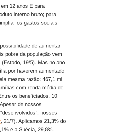
s em 12 anos E para
duto interno bruto; para
 ampliar os gastos sociais
ossibilidade de aumentar
is pobre da população vem
 (Estado, 19/5). Mas no ano
ília por haverem aumentado
pela mesma razão; 467,1 mil
amílias com renda média de
Entre os beneficiados, 10
 Apesar de nossos
 “desenvolvidos”, nossos
r
, 21/7). Aplicamos 21,3% do
,1% e a Suécia, 29,8%.