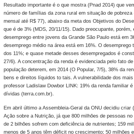
Resultado importante é o que mostra (Pnad 2014) que ve
número de famílias da zona rural em situação de pobreza
mensal até R$ 77), abaixo da meta dos Objetivos do Dese
que é de 3% (MDS, 20/11/15). Dado preocupante, porém, é
desemprego entre jovens da Grande São Paulo está em 36
desemprego médio na área está em 16%. O desemprego to
dos 11%; e quase metade desses desempregados é consti
27/6). A concentração da renda é evidenciada pelo fato d
população deterem, em 2014 (O Popular, 7/5), 38% da ren
bens e direitos líquidos to tais. A vulnerabilidade dos mai
professor Ladislaw Dowbor LINK: 19% da renda familiar é
dívidas (terra.com.br).
Em abril último a Assembleia-Geral da ONU decidiu criar 
Ação sobre a Nutrição, já que 800 milhões de pessoas 
de 2 bilhões sofrem com deficiência de nutrientes; 159 m
menos de 5 anos têm déficit no crescimento; 50 milhões 