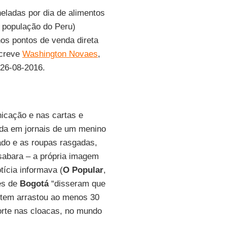
eladas por dia de alimentos
 população do Peru)
os pontos de venda direta
screve
Washington Novaes
,
 26-08-2016.
icação e nas cartas e
ada em jornais de um menino
ado e as roupas rasgadas,
sabara – a própria imagem
ícia informava (
O Popular
,
es de
Bogotá
“disseram que
ntem arrastou ao menos 30
rte nas cloacas, no mundo