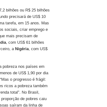
7,2 bilhões ou R$ 25 bilhões
undo precisará de US$ 10
sma tarefa, em 15 anos. Mas
tos sociais, criar emprego e
que mais precisam de
ndia
, com US$ 61 bilhões
rceiro, a
Nigéria
, com US$
“a pobreza nos países em
menos de US$ 1,90 por dia
Mas o progresso é frágil:
ses ricos a pobreza também
da total”. No Brasil,
 proporção de pobres caiu
soas saíram da linha de