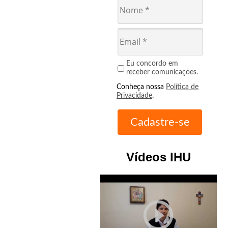
Eu concordo em
receber comunicações.
Conheça nossa
Política de
Privacidade
.
Vídeos IHU
play_circle_outline