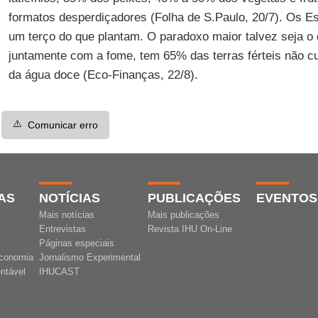
formatos desperdiçadores (Folha de S.Paulo, 20/7). Os 
um terço do que plantam. O paradoxo maior talvez seja o 
juntamente com a fome, tem 65% das terras férteis não c
da água doce (Eco-Finanças, 22/8).
⚠️
Comunicar erro
AS
NOTÍCIAS
PUBLICAÇÕES
EVENTOS
Mais notícias
Mais publicações
Entrevistas
Revista IHU On-Line
Páginas especiais
conomia
Jornalismo Experimental
ntável
IHUCAST