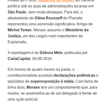
Filiado ao PSDB,
Alexandre de Moraes
fez carreira
política sob as asas de administrações tucanas em
São Paulo
, sem muito destaque. Para ele, o
afastamento de
Dilma Rousseff
do Planalto
representou uma ascensão significativa. Amigo de
Michel Temer
, Moraes assumiu o
Ministério da
Justiça
, um dos cargos mais importantes da
Esplanada.
A reportagem é de
Débora Melo
, publicada por
CartaCapital
, 26-08-2016.
Em menos de quatro meses na pasta, o
constitucionalista acumula
declarações polêmicas
e
episódios de
superexposição à mídia
. Com fama de
linha dura,
Moraes
tem um comportamento que, para
muitos, se assemelha ao de um delegado à frente de
uma ação policial.