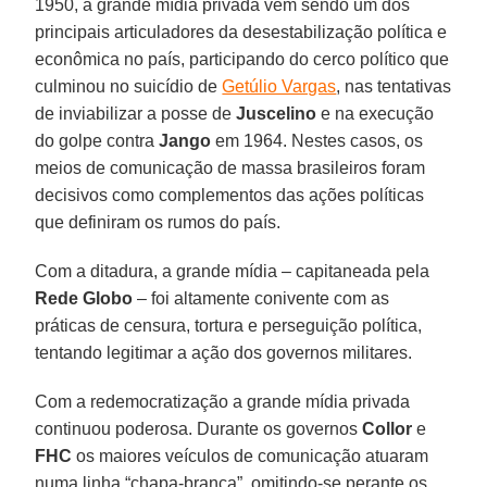
1950, a grande mídia privada vem sendo um dos
principais articuladores da desestabilização política e
econômica no país, participando do cerco político que
culminou no suicídio de
Getúlio Vargas
, nas tentativas
de inviabilizar a posse de
Juscelino
e na execução
do golpe contra
Jango
em 1964. Nestes casos, os
meios de comunicação de massa brasileiros foram
decisivos como complementos das ações políticas
que definiram os rumos do país.
Com a ditadura, a grande mídia – capitaneada pela
Rede Globo
– foi altamente conivente com as
práticas de censura, tortura e perseguição política,
tentando legitimar a ação dos governos militares.
Com a redemocratização a grande mídia privada
continuou poderosa. Durante os governos
Collor
e
FHC
os maiores veículos de comunicação atuaram
numa linha “chapa-branca”, omitindo-se perante os