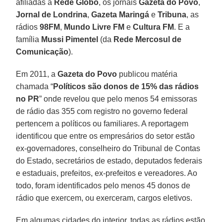
afiliadas à
Rede Globo
, os jornais
Gazeta do Povo
,
Jornal de Londrina
,
Gazeta Maringá
e
Tribuna
, as
rádios
98FM
,
Mundo Livre FM
e
Cultura FM
. E a
família
Mussi Pimentel
(da
Rede Mercosul de
Comunicação
).
Em 2011, a
Gazeta do Povo
publicou matéria
chamada “
Políticos são donos de 15% das rádios
no PR
” onde revelou que pelo menos 54 emissoras
de rádio das 355 com registro no governo federal
pertencem a políticos ou familiares. A reportagem
identificou que entre os empresários do setor estão
ex-governadores, conselheiro do Tribunal de Contas
do Estado, secretários de estado, deputados federais
e estaduais, prefeitos, ex-prefeitos e vereadores. Ao
todo, foram identificados pelo menos 45 donos de
rádio que exercem, ou exerceram, cargos eletivos.
Em algumas cidades do interior, todas as rádios estão