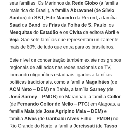
sete famílias. Os Marinhos da
Rede Globo
(a família
mais rica do Brasil), a família
Abravanel
(de
Sílvio
Santos
) do
SBT
,
Edir Macedo
da Record, a família
Saad
da
Band
, os
Frias
da
Folha de S. Paulo
, os
Mesquitas
do
Estadão
e os
Civita
da editora
Abril
e
Veja
. São sete famílias que representam unicamente
mais de 80% de tudo que entra para os brasileiros.
Este nível de concentração também existe nos grupos
regionais de afiliados nas redes nacionais de TV,
formando oligopólios estaduais ligados a famílias
políticas tradicionais, como a família
Magalhães
(de
ACM Neto
–
DEM
) na Bahia, a família
Sarney
(de
José Sarney
–
PMDB
) no Maranhão, a família
Collor
(de
Fernando Collor de Mello
–
PTC
) em Alagoas, a
família
Maia
(de
Jose Agripino Maia
–
DEM
) e
família
Alves
(de
Garibaldi Alves Filho
–
PMDB
) no
Rio Grande do Norte, a família
Jereissati
(de
Tasso