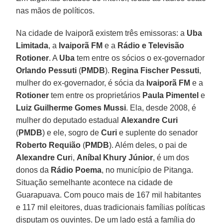
nas mãos de políticos.
Na cidade de Ivaiporã existem três emissoras: a
Uba
Limitada
, a
Ivaiporã FM
e a
Rádio e Televisão
Rotioner
. A
Uba
tem entre os sócios o ex-governador
Orlando Pessuti
(
PMDB
).
Regina Fischer Pessuti
,
mulher do ex-governador, é sócia da
Ivaiporã FM
e a
Rotioner
tem entre os proprietários
Paula Pimentel
e
Luiz Guilherme Gomes Mussi
. Ela, desde 2008, é
mulher do deputado estadual
Alexandre Curi
(
PMDB
) e ele, sogro de
Curi
e suplente do senador
Roberto Requião
(
PMDB
). Além deles, o pai de
Alexandre Cur
i,
Aníbal Khury Júnior
, é um dos
donos da
Rádio Poema
, no município de Pitanga.
Situação semelhante acontece na cidade de
Guarapuava. Com pouco mais de 167 mil habitantes
e 117 mil eleitores, duas tradicionais famílias políticas
disputam os ouvintes. De um lado está a família do