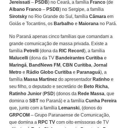
Jereissati
–
PSDB
) no Ceará, a família
Franco
(de
Albano Franco
–
PSDB
) no Sergipe, a família
Sirotsky
no Rio Grande do Sul, família
Câmara
em
Goiás e Tocantins, os
Barbalho
e
Maiorana
no Pará.
No Paraná apenas cinco famílias que comandam a
grande comunicação de massa privada. Existe a
família
Petrelli
(dona da
RIC Record
), a família
Malucelli
(dona da TV
Bandeirantes Curitiba
e
Maringá
,
BandNews FM
,
CBN Curitiba
,
Jornal
Metro
e
Rádio Globo Curitiba
e
Paranaguá
), a
família
Massa Martinez
do apresentador
Ratinho
e
seu filho, o deputado e secretário de
Beto Richa
,
Ratinho Junior
(
PSD
) (donos da
Rede Massa
, que
domina o
SBT
no Paraná) e a família
Cunha Pereira
que, junto com a família
Lemanski
, (donos do
GRPCOM
– Grupo Paranaense de Comunicação,
que domina a
RPC TV
com oito emissoras de TV