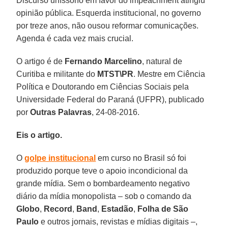
Discurso uníssono em favor do impeachment atingiu
opinião pública. Esquerda institucional, no governo
por treze anos, não ousou reformar comunicações.
Agenda é cada vez mais crucial.
O artigo é de
Fernando Marcelino
, natural de
Curitiba e militante do
MTST\PR
. Mestre em Ciência
Política e Doutorando em Ciências Sociais pela
Universidade Federal do Paraná (UFPR), publicado
por
Outras Palavras
, 24-08-2016.
Eis o artigo.
O
golpe institucional
em curso no Brasil só foi
produzido porque teve o apoio incondicional da
grande mídia. Sem o bombardeamento negativo
diário da mídia monopolista – sob o comando da
Globo
,
Record
,
Band
,
Estadão
,
Folha de São
Paulo
e outros jornais, revistas e mídias digitais –,