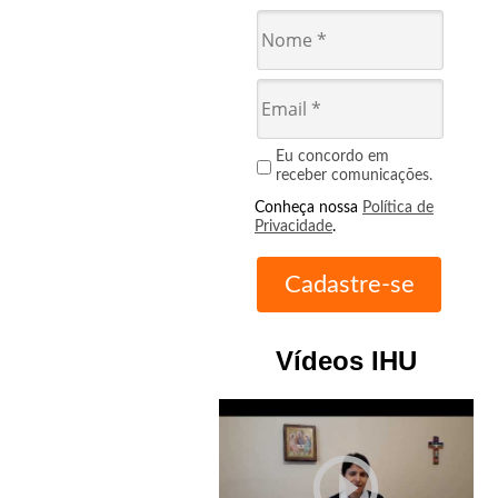
Eu concordo em
receber comunicações.
Conheça nossa
Política de
Privacidade
.
Vídeos IHU
play_circle_outline