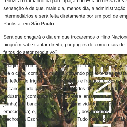
reduzirá o tamanho da participação do Estado nessa área
sensação é de que, mais dia, menos dia, a administração 
intermediários e será feita diretamente por um pool de em
Paulista, em
São Paulo
.
Será que chegará o dia em que trocaremos o Hino Nacional
ninguém sabe cantar direito, por jingles de comerciais d
feitos do setor produtivo?
Imagina só uma canção emocionante, falando das conquis
até o clipe, com uma criança correndo por extensas past
de leão), de frigoríficos (com vacas e frangos felizes), d
escancarando gargalhadas embotados de cimento e lágrima
indústrias (com traveling em câmera lenta para um grupo
joinha), de bancos (com clientes endividados abraçando 
emocionada) e, como não esquecer, dos produtos de gra
trechos da Escrava Isaura, claro). Tudo cantado pelo
Fábi