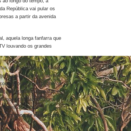
s ao longo do tempo, a
da República vai pular os
presas a partir da avenida
, aquela longa fanfarra que
e TV louvando os grandes
tas do agronegócio (imagino
agens e soprando um dentes
e construtoras (com pedreiros
), de grandes varejistas e
 de operárias fazendo um
gerentes de forma
ndes
grupos de mídia
(com
o Jr.