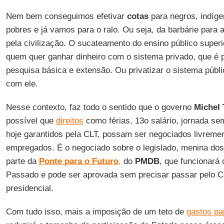
Nem bem conseguimos efetivar
cotas
para negros, indíge
pobres e já vamos para o ralo. Ou seja, da barbárie para 
pela civilização. O sucateamento do ensino público super
quem quer ganhar dinheiro com o sistema privado, que é 
pesquisa básica e extensão. Ou privatizar o sistema públic
com ele.
Nesse contexto, faz todo o sentido que o governo
Michel
possível que
direitos
como férias, 13o salário, jornada s
hoje garantidos pela CLT, possam ser negociados livremen
empregados. É o negociado sobre o legislado, menina dos
parte da
Ponte para o Futuro
,
do
PMDB
, que funcionará
Passado e pode ser aprovada sem precisar passar pelo C
presidencial.
Com tudo isso, mais a imposição de um teto de
gastos pa