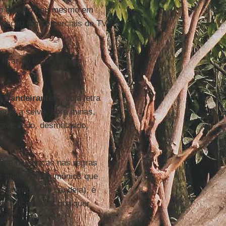
em estádios ou mesmo em
nasceu em comerciais de TV
a ficar no lugar do hino
s Bandeirantes
'', cuja letra
mpe a selva, abre minas,
scravizando, desmatando,
 que mudanças nas regras
 maiores patrimônios que
o entregue de bandeja), é
o que aceitamos qualquer