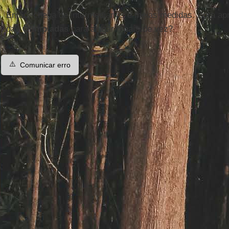
Então, chega de intermediários e meias medidas. Bora apro
das
Olimpíadas
para alugar o país de vez?
⚠️
Comunicar erro