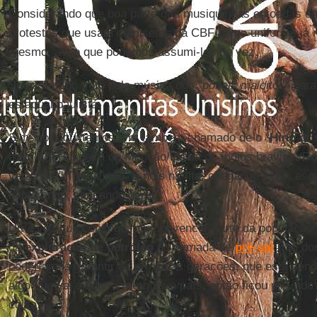
Considerando que boa parte das musiquinhas entoadas 
protestos que usam camisetas da CBF como uniforme já 
mesmo, acho que podemos assumi-los de vez.
Se assim for, voto pela música dos “
pôneis malditos
'' par
estadual paulista.
Sim, por aqui temos um, também chamado de o “
Hino do
traz “Em Bandeira ou Monção/Doma os índios bravios,/Ro
vara rios!'' Traduzindo: É nois na fita, chegando junto, e
explorando, causando geral.
Uma vez que conseguiram convencer parte da população
da
exploração de petróleo
na camada de
pré-sal
(um dos
poderíamos garantir às próximas gerações, que está send
algo que vai ajudar a reerguer o país, então ficou provad
coisa.