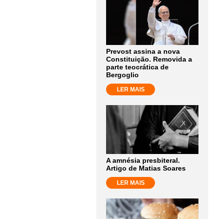
Prevost assina a nova
Constituição. Removida a
parte teocrática de
Bergoglio
LER MAIS
A amnésia presbiteral.
Artigo de Matias Soares
LER MAIS