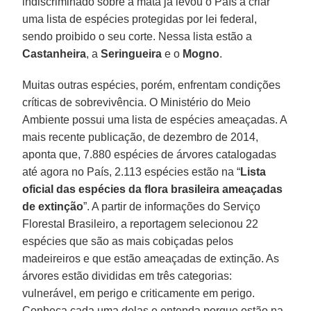
indiscriminado sobre a mata já levou o País a criar
uma lista de espécies protegidas por lei federal,
sendo proibido o seu corte. Nessa lista estão a
Castanheira
, a
Seringueira
e o
Mogno
.
Muitas outras espécies, porém, enfrentam condições
críticas de sobrevivência. O Ministério do Meio
Ambiente possui uma lista de espécies ameaçadas. A
mais recente publicação, de dezembro de 2014,
aponta que, 7.880 espécies de árvores catalogadas
até agora no País, 2.113 espécies estão na “
Lista
oficial das espécies da flora brasileira ameaçadas
de extinção
”. A partir de informações do Serviço
Florestal Brasileiro, a reportagem selecionou 22
espécies que são as mais cobiçadas pelos
madeireiros e que estão ameaçadas de extinção. As
árvores estão divididas em três categorias:
vulnerável, em perigo e criticamente em perigo.
Conheça cada uma delas e entenda porque estão na