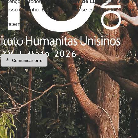
abençoe a todos nós; e à
Virgem de Luján
que, como mãe
nosso caminho. E, por favor, não se esqueça de rezar po
Fraternalmente,
Francisco
⚠️
Comunicar erro