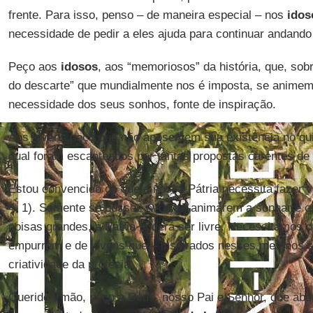
frente. Para isso, penso – de maneira especial – nos
idos
necessidade de pedir a eles ajuda para continuar andando
Peço aos
idosos
, aos “memoriosos” da história, que, sob
do descarte” que mundialmente nos é imposta, se animem
necessidade dos seus sonhos, fonte de inspiração.
Aos jovens peço que não aposentem sua existência no qui
qual foram escanteados por tantas propostas carentes de
Estou convencido de que a nossa Pátria necessita fazer v
4, 1). Somente se nossos avós se animarem a sonhar e os
coisas grandes, a Pátria poderá ser livre. Necessitamos
empurrem e de jovens que – inspirados nesses mesmos 
criatividade da profecia.
Querido irmão, peço a Deus, nosso Pai e Senhor, que abe