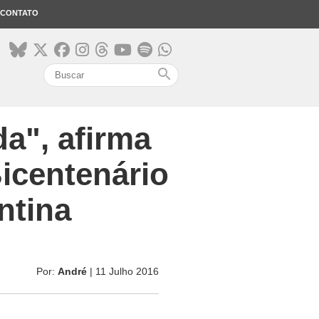
CONTATO
search
a", afirma
icentenário
ntina
Por:
André
| 11 Julho 2016