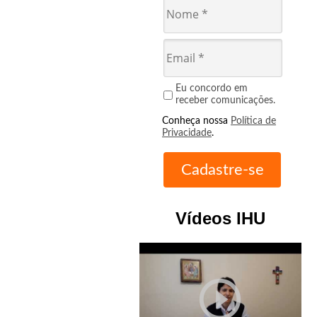
Eu concordo em
receber comunicações.
Conheça nossa
Política de
Privacidade
.
Vídeos IHU
play_circle_outline