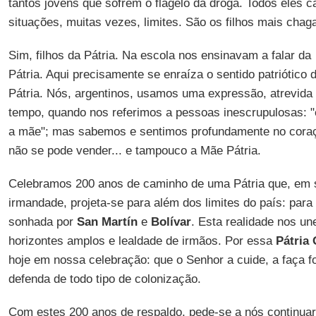
tantos jovens que sofrem o flagelo da droga. Todos eles 
situações, muitas vezes, limites. São os filhos mais chag
Sim, filhos da Pátria. Na escola nos ensinavam a falar d
Pátria. Aqui precisamente se enraíza o sentido patriótico
Pátria. Nós, argentinos, usamos uma expressão, atrevida
tempo, quando nos referimos a pessoas inescrupulosas: "
a mãe"; mas sabemos e sentimos profundamente no cora
não se pode vender... e tampouco a Mãe Pátria.
Celebramos 200 anos de caminho de uma Pátria que, em 
irmandade, projeta-se para além dos limites do país: para
sonhada por
San Martín
e
Bolívar
. Esta realidade nos u
horizontes amplos e lealdade de irmãos. Por essa
Pátria
hoje em nossa celebração: que o Senhor a cuide, a faça fo
defenda de todo tipo de colonização.
Com estes 200 anos de respaldo, pede-se a nós continuar