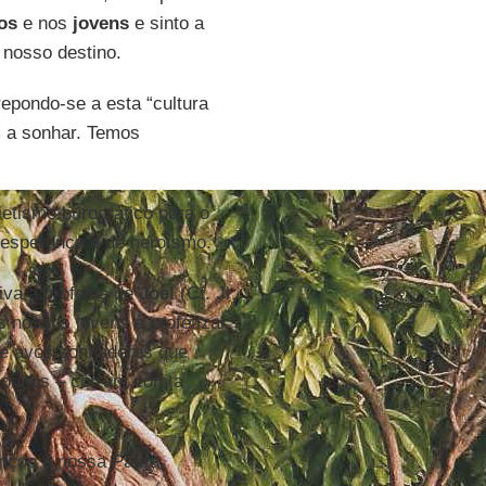
os
e nos
jovens
e sinto a
 nosso destino.
repondo-se a esta “cultura
 a sonhar. Temos
etismo burocrático para o
 esperança e de heroísmo.
iva a profecia de
Joel
(Cf. Jl
 nossos jovens a profetizar
 de avós sonhadores que
sonhos – corram com a
nçoe a nossa Pátria,