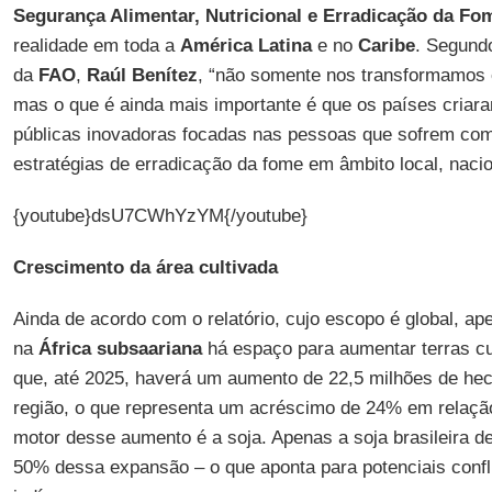
Segurança Alimentar, Nutricional e Erradicação da F
realidade em toda a
América Latina
e no
Caribe
. Segundo
da
FAO
,
Raúl Benítez
, “não somente nos transformamos 
mas o que é ainda mais importante é que os países criara
públicas inovadoras focadas nas pessoas que sofrem com
estratégias de erradicação da fome em âmbito local, nacion
{youtube}dsU7CWhYzYM{/youtube}
Crescimento da área cultivada
Ainda de acordo com o relatório, cujo escopo é global, a
na
África subsaariana
há espaço para aumentar terras cu
que, até 2025, haverá um aumento de 22,5 milhões de hec
região, o que representa um acréscimo de 24% em relação
motor desse aumento é a soja. Apenas a soja brasileira d
50% dessa expansão – o que aponta para potenciais confl