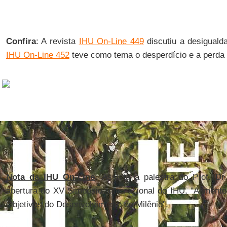
Confira
:
A revista
IHU On-Line 449
discutiu a desiguald
IHU On-Line 452
teve como tema o desperdício e a perda
Nota da IHU On-Line
: Assista à
palestra do Prof. Dr
abertura do XV Simpósio Internacional do IHU, "Alimento
Objetivos do Desenvolvimento do Milênio".