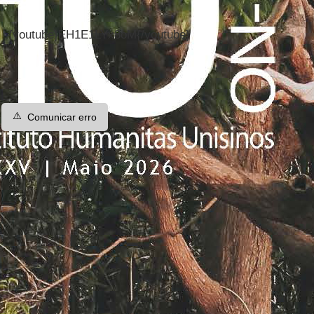
{youtube}EH1E1LYx8oM{/youtube}
⚠️
Comunicar erro