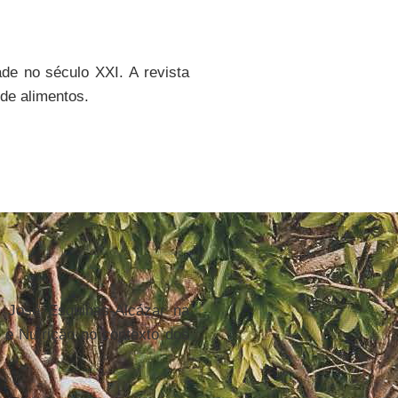
ade no século XXI.
A revista
 de alimentos.
. José Esquinas-Alcázar na
 e Nutrição no contexto dos