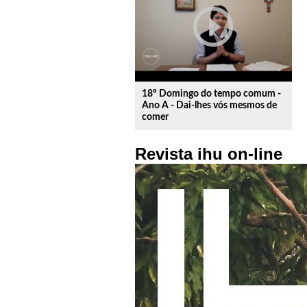
play_circle_outline
18º Domingo do tempo comum -
Ano A - Dai-lhes vós mesmos de
comer
Revista ihu on-line