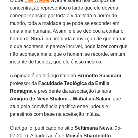
O que
Elie Wiesel
viveu e sofreu nos campos de
concentração representou o fardo que ele deveria
carregar consigo por toda a vida: todo o horror do
mundo, toda a maldade que pode se esconder em
uma alma humana. Assim, ele se dedicou a contar o
horror da
Shoá
, na profunda convicção de que narrar
o que acontece, e parece incrível, pode fazer com que
não aconteça mais; que o homem se recorde, em um
instante de lucidez, que ele é isso mesmo.
A opinião é do teólogo italiano
Brunetto Salvarani
,
professor da
Faculdade Teológica da Emilia
Romagna
e presidente da associação italiana
Amigos de Neve Shalom – Wāħat as-Salām
, que
atua pela convivência pacífica entre judeus e
palestinos com base na aceitação mútua.
O artigo foi publicado no sítio
Settimana News
, 05-
07-2016. A tradução é de
Moisés Sbardelotto
.