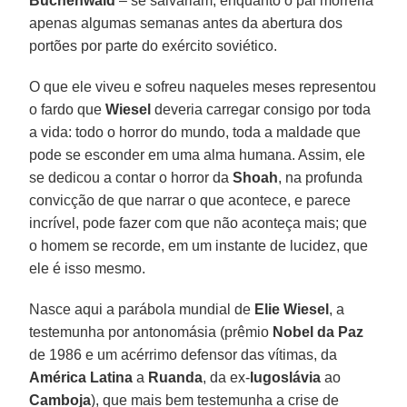
Buchenwald
– se salvariam, enquanto o pai morreria
apenas algumas semanas antes da abertura dos
portões por parte do exército soviético.
O que ele viveu e sofreu naqueles meses representou
o fardo que
Wiesel
deveria carregar consigo por toda
a vida: todo o horror do mundo, toda a maldade que
pode se esconder em uma alma humana. Assim, ele
se dedicou a contar o horror da
Shoah
, na profunda
convicção de que narrar o que acontece, e parece
incrível, pode fazer com que não aconteça mais; que
o homem se recorde, em um instante de lucidez, que
ele é isso mesmo.
Nasce aqui a parábola mundial de
Elie Wiesel
, a
testemunha por antonomásia (prêmio
Nobel da Paz
de 1986 e um acérrimo defensor das vítimas, da
América Latina
a
Ruanda
, da ex-
Iugoslávia
ao
Camboja
), que mais bem testemunha a crise de