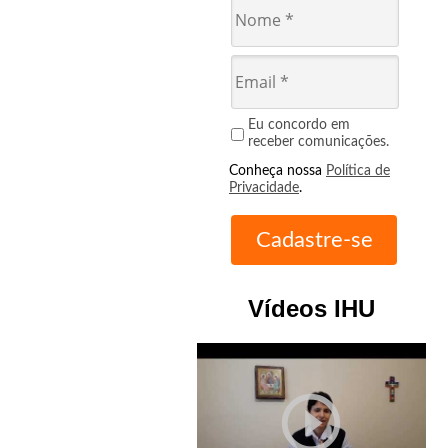
Eu concordo em
receber comunicações.
Conheça nossa
Política de
Privacidade
.
Vídeos IHU
play_circle_outline