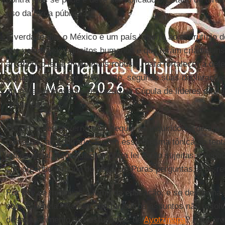
uso da força pública?
É verdade que o México é um país “aberto ao escrutínio d
que velam pelos direitos humanos e que foram criadas in
arcabouço legal muito mais robusto, para fortalecer a def
individuais”, senhor Presidente, segundo suas declaraç
ao se fazer presente em razão da Cúpula de líderes da Am
nesse país.
Porém, a seu governo nem sequer os inquiridores deram r
humanos, ao contrário. E com essa mesma tônica se tent
educacional, nem qualquer outra lei estão sujeitas a nego
compreende o fundo do assunto! Puras perguntas, e as r
Por que se minimiza o tema da educação, e se desdenha
com violência? Para acobertar outros assuntos não resol
desaparecimento dos estudantes de
Ayotzinapa
? Para pro