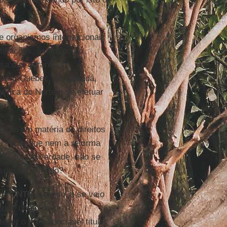
e organismos internacionais
stituições, assim como
esa das garantias
ões em Quebec, no Canadá,
érica do Norte a se efetuar
azão em matéria de direitos
a impor que nem a reforma
ciação! De verdade, não se
espostas quando?
 da
CNTE
, quando já se veio
vidos como o
teger o presidenciável titular