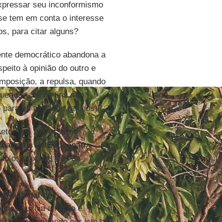
expressar seu inconformismo
 se tem em conta o interesse
s, para citar alguns?
ente democrático abandona a
speito à opinião do outro e
 imposição, a repulsa, quando
ucação, se os fins não
 para os afetados (alunos)?
etor dos professores
lhadores da Educação
ão os próprios fins da
o Nacional de
 lhes auxilia a razão e
to, compreendendo por isto o