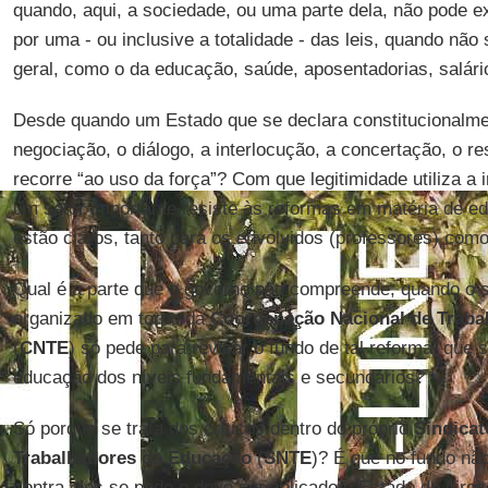
quando, aqui, a sociedade, ou uma parte dela, não pode 
por uma - ou inclusive a totalidade - das leis, quando não
geral, como o da educação, saúde, aposentadorias, salário
Desde quando um Estado que se declara constitucionalm
negociação, o diálogo, a interlocução, a concertação, o re
recorre “ao uso da força”? Com que legitimidade utiliza a
um setor importante resiste às reformas em matéria de ed
estão claros, tanto para os envolvidos (professores) como
Qual é a parte que o governo não compreende, quando o s
organizado em torno da
Coordenação Nacional de Traba
(
CNTE
) só pede para revisar o fundo de tal reforma, que s
educação dos níveis fundamentais e secundários?
Só porque se trata dos críticos dentro do próprio
Sindicat
Trabalhadores da Educação
(
SNTE
)? É que no fundo não
contra eles se pode e deve ser aplicado o Estado de direi