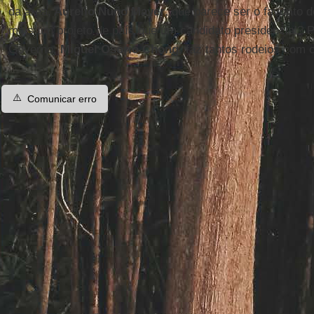
da área,
Aurelio Nuño Mayer
, que parece ser o favorito 
mais um projeto de país que um candidato presidencial? P
Governo,
Miguel Osorio Chong
, faz tantos rodeios com 
⚠️
Comunicar erro