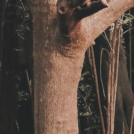
de
Carlos Salinas
? Não vale
or que o secretário de
o tema?