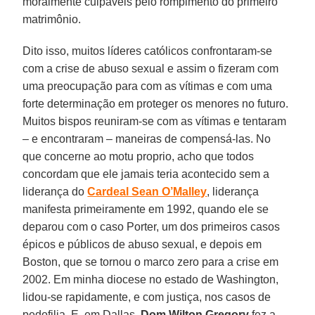
moralmente culpáveis pelo rompimento do primeiro
matrimônio.
Dito isso, muitos líderes católicos confrontaram-se
com a crise de abuso sexual e assim o fizeram com
uma preocupação para com as vítimas e com uma
forte determinação em proteger os menores no futuro.
Muitos bispos reuniram-se com as vítimas e tentaram
– e encontraram – maneiras de compensá-las. No
que concerne ao motu proprio, acho que todos
concordam que ele jamais teria acontecido sem a
liderança do
Cardeal Sean O’Malley
, liderança
manifesta primeiramente em 1992, quando ele se
deparou com o caso Porter, um dos primeiros casos
épicos e públicos de abuso sexual, e depois em
Boston, que se tornou o marco zero para a crise em
2002. Em minha diocese no estado de Washington,
lidou-se rapidamente, e com justiça, nos casos de
pedofilia. E, em Dallas,
Dom Wilton Gregory
fez a