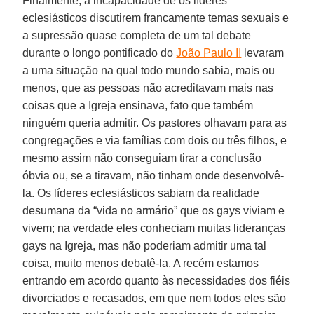
Finalmente, a incapacidade de os líderes
eclesiásticos discutirem francamente temas sexuais e
a supressão quase completa de um tal debate
durante o longo pontificado do
João Paulo II
levaram
a uma situação na qual todo mundo sabia, mais ou
menos, que as pessoas não acreditavam mais nas
coisas que a Igreja ensinava, fato que também
ninguém queria admitir. Os pastores olhavam para as
congregações e via famílias com dois ou três filhos, e
mesmo assim não conseguiam tirar a conclusão
óbvia ou, se a tiravam, não tinham onde desenvolvê-
la. Os líderes eclesiásticos sabiam da realidade
desumana da “vida no armário” que os gays viviam e
vivem; na verdade eles conheciam muitas lideranças
gays na Igreja, mas não poderiam admitir uma tal
coisa, muito menos debatê-la. A recém estamos
entrando em acordo quanto às necessidades dos fiéis
divorciados e recasados, em que nem todos eles são