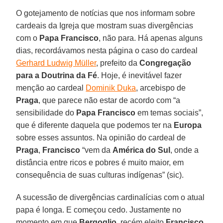
O gotejamento de notícias que nos informam sobre
cardeais da Igreja que mostram suas divergências
com o
Papa Francisco
, não para. Há apenas alguns
dias, recordávamos nesta página o caso do cardeal
Gerhard Ludwig Müller
, prefeito da
Congregação
para a Doutrina da Fé
. Hoje, é inevitável fazer
menção ao cardeal
Dominik Duka
, arcebispo de
Praga
, que parece não estar de acordo com “a
sensibilidade do
Papa Francisco
em temas sociais”,
que é diferente daquela que podemos ter na
Europa
sobre esses assuntos. Na opinião do cardeal de
Praga
,
Francisco
“vem da
América do Sul
, onde a
distância entre ricos e pobres é muito maior, em
consequência de suas culturas indígenas” (sic).
A sucessão de divergências cardinalícias com o atual
papa é longa. E começou cedo. Justamente no
momento em que
Bergoglio
, recém eleito
Francisco
,