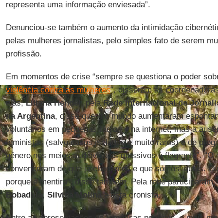
representa uma informação enviesada”.
Denunciou-se também o aumento da intimidação cibernéti
pelas mulheres jornalistas, pelo simples fato de serem mu
profissão.
Em momentos de crise “sempre se questiona o poder sob
violência contra as mulheres
”, disseram as coordenadora
elas,
Liliana Hendel
, pela
Rede Internacional de Jornal
na Argentina
, disse que “no mundo aumentaram espontan
voluntários em pequenas rádios e na internet, mas a ausên
feministas (salvo casos isolados e muito raros) e de pr
gênero nos meios audiovisuais massivos é flagrante”. “O
convenceram de que já chegamos e que somos iguais. Cu
porque é mentira”, disse também. Pela rede participaram,
Bobadilla
,
Silvina Molina
e esta cronista.
Entre as apresentações de temáticas pontuais, a mais mob