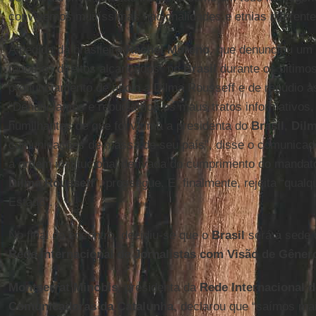
convivemos muitíssimas nacionalidades e etnias diferente
A pedido da brasileira
Rachel Moreno
, que denunciou um 
todos os direitos alcançados” no
Brasil
durante os último
pronunciamento de apoio a Dilma Rousseff e de repúdio às
“Denunciamos e repudiamos os maus tratos informativos,
humilhantes de que foi vítima a presidenta do
Brasil
,
Dilm
comunicações de massa de seu país”, disse o comunicado
a ordem institucional derivada do cumprimento do mandato
Dilma Rousseff
”, prossegue. E, finalmente, rejeita “qualq
Estado”.
No final do encontro, decidiu-se que o
Brasil
será a sede
Rede Internacional de Jornalistas com Visão de Gêner
Montserrat Minobis
, presidenta da
Rede Internacional d
Comunicadoras da Catalunha
, declarou que “saímos mai