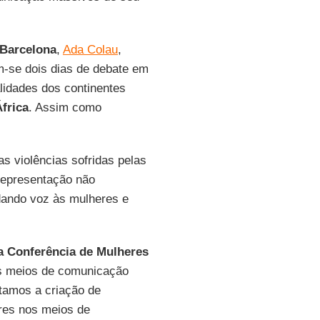
Barcelona
,
Ada Colau
,
m-se dois dias de debate em
lidades dos continentes
frica
. Assim como
s violências sofridas pelas
representação não
dando voz às mulheres e
a Conferência de Mulheres
os meios de comunicação
itamos a criação de
res nos meios de