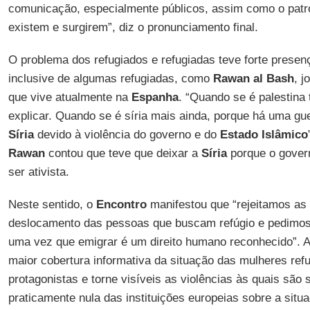
comunicação, especialmente públicos, assim como o patro
existem e surgirem”, diz o pronunciamento final.
O problema dos refugiados e refugiadas teve forte presen
inclusive de algumas refugiadas, como
Rawan al Bash
, j
que vive atualmente na
Espanha
. “Quando se é palestina
explicar. Quando se é síria mais ainda, porque há uma g
Síria
devido à violência do governo e do
Estado Islâmico
Rawan
contou que teve que deixar a
Síria
porque o govern
ser ativista.
Neste sentido, o
Encontro
manifestou que “rejeitamos as
deslocamento das pessoas que buscam refúgio e pedimos a
uma vez que emigrar é um direito humano reconhecido”. A
maior cobertura informativa da situação das mulheres re
protagonistas e torne visíveis as violências às quais sã
praticamente nula das instituições europeias sobre a situ