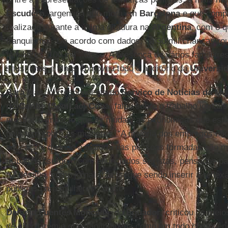
Escudero
, argentina que mora em
Barcelona
e que compa
realizado durante a última ditadura na
Argentina
, com o q
franquismo. “De acordo com dados, há 30 mil crianças r
familiares, 100 mil”, disse. A presença de vários familia
seus filhos e filhas comoveu todo o auditório da
Universi
Sara Mas
, correspondente do
Serviço de Notícias da Mu
do Caribe (SemLac) Cuba
, falou sobre o trabalho jornal
mostrar o impacto que as mudanças econômicas que estã
país têm sobre as mulheres. “A maioria dos empregos não
educação, quando a maioria das pessoas formadas são mu
trabalhos “surgem com enunciados sexistas, pensados pa
“O desafio, como jornalistas, segue sendo inserir a reflexã
públicas para mulheres”, disse.
Daniela Fuentes Moncada
, do
Equador
, criticou os mei
de abordarem a questão indígena como um todo homogên