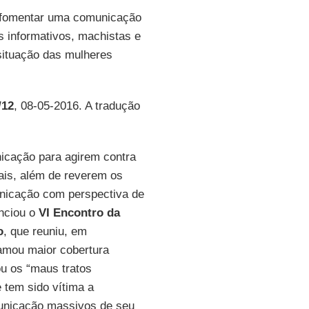
fomentar uma comunicação
s informativos, machistas e
 situação das mulheres
/12
, 08-05-2016. A tradução
icação para agirem contra
ais, além de reverem os
unicação com perspectiva de
unciou o
VI Encontro da
o
, que reuniu, em
lamou maior cobertura
ou os “maus tratos
 tem sido vítima a
unicação massivos de seu