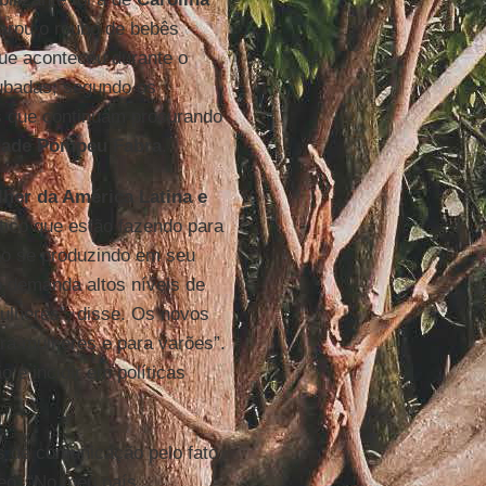
rou o roubo de bebês
ue aconteceu durante o
oubadas; segundo os
res que continuam procurando
dade Pompeu Fabra
.
lher da América Latina e
ístico que estão fazendo para
o se produzindo em seu
 demanda altos níveis de
lheres”, disse. Os novos
ra mulheres e para varões”.
o e incidir em políticas
os de comunicação pelo fato
eo. “No meu país