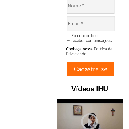
Eu concordo em
receber comunicações.
Conheça nossa
Política de
Privacidade
.
Vídeos IHU
play_circle_outline