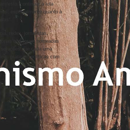
nifesto, continuar a luta
heres, especialmente quanto à
adas”.
a, redes, jornalistas,
tegorias que foram nomeadas
e soluções que cada uma
eis, práticas, políticas com