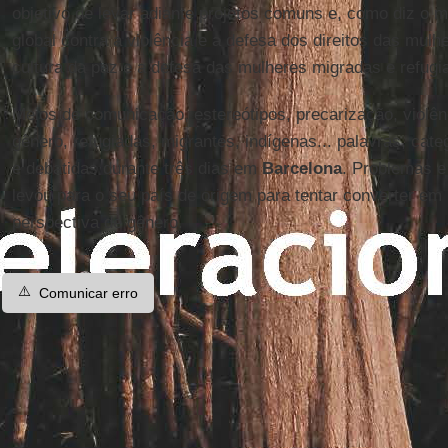
objetivo de levar adiante projetos comuns e, como diz o ma
global contra a violência e a defesa dos direitos das mul
cultura da paz e a defesa das mulheres migradas e refugi
Meios de comunicação, estereótipos, precarização, violênci
gênero, refugiadas, migrantes, indígenas... palavras, ca
e debatidas durante três dias em
Barcelona
. Problemas 
levou para o seu país de origem para tentar converter em l
perspectiva de gênero.
⚠️
Comunicar erro