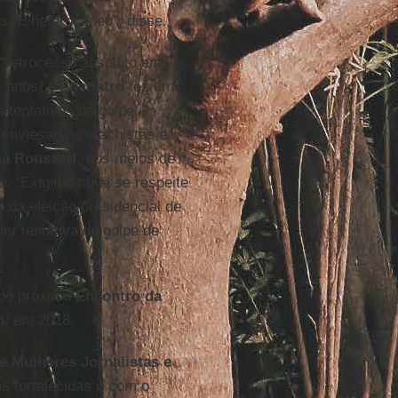
s. É heterogêneo”, disse.
“retrocesso absoluto em
s anos, o
Encontro
fez um
 tentativas de golpe.
 enviesados, machistas e
a Rousseff
, nos meios de
. “Exigimos que se respeite
 da eleição presidencial de
uer tentativa de golpe de
 do próximo
Encontro da
o
, em 2018.
e Mulheres Jornalistas e
s fortalecidas e com o