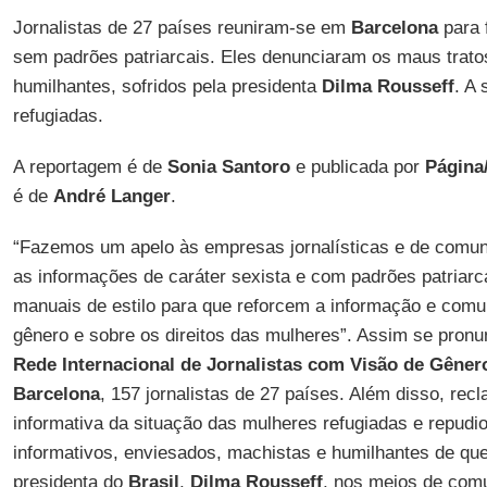
Jornalistas de 27 países reuniram-se em
Barcelona
para 
sem padrões patriarcais. Eles denunciaram os maus trato
humilhantes, sofridos pela presidenta
Dilma Rousseff
. A
refugiadas.
A reportagem é de
Sonia Santoro
e publicada por
Página
é de
André Langer
.
“Fazemos um apelo às empresas jornalísticas e de comun
as informações de caráter sexista e com padrões patriarc
manuais de estilo para que reforcem a informação e com
gênero e sobre os direitos das mulheres”. Assim se pron
Rede Internacional de Jornalistas com Visão de Gêner
Barcelona
, 157 jornalistas de 27 países. Além disso, rec
informativa da situação das mulheres refugiadas e repudi
informativos, enviesados, machistas e humilhantes de que
presidenta do
Brasil
,
Dilma Rousseff
, nos meios de com