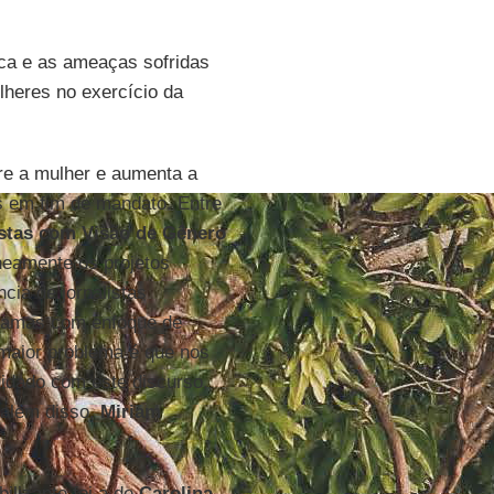
ca e as ameaças sofridas
lheres no exercício da
re a mulher e aumenta a
s em fim de mandato. Entre
istas com Visão de Gênero
eamente os projetos
cia de jornalistas
ogramas com enfoque de
 maior problema é que nos
idado com este discurso,
 além disso,
Miriam
ilizante foi a de
Carolina