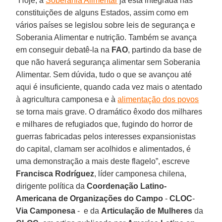
“Hoje, a
Soberania Alimentar
já está integrada nas
constituições de alguns Estados, assim como em
vários países se legislou sobre leis de segurança e
Soberania Alimentar e nutrição. Também se avança
em conseguir debatê-la na
FAO
, partindo da base de
que não haverá segurança alimentar sem Soberania
Alimentar. Sem dúvida, tudo o que se avançou até
aqui é insuficiente, quando cada vez mais o atentado
à agricultura camponesa e à
alimentação dos povos
se torna mais grave. O dramático êxodo dos milhares
e milhares de refugiados que, fugindo do horror de
guerras fabricadas pelos interesses expansionistas
do capital, clamam ser acolhidos e alimentados, é
uma demonstração a mais deste flagelo”, escreve
Francisca Rodríguez
, líder camponesa chilena,
dirigente política da
Coordenação Latino-
Americana de Organizações do Campo
-
CLOC
-
Via Camponesa
- e da
Articulação de Mulheres
da