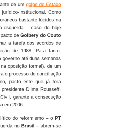
diante de um
golpe de Estado
urídico-institucional. Como
orâneos bastante lúcidos na
o-esquerda – caso do hoje
 pacto de
Golbery do Couto
inar a tarefa dos acordos de
uição de 1988. Para tanto,
no governo até duas semanas
na oposição formal), de um
ara o processo de conciliação
o, pacto este que já fora
 presidente Dilma Rousseff,
Civil, garante a consecução
la
em 2006.
lítico do reformismo – o
PT
querda no
Brasil
– abrem-se