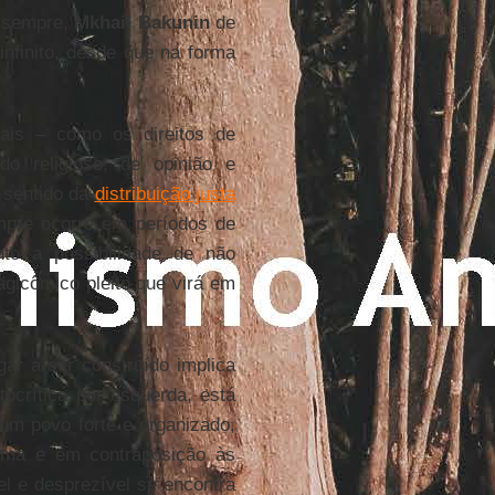
e sempre,
Mkhail Bakunin
de
infinito, desde que na forma
uais – como os direitos de
do religioso, de opinião e
o sentido da
distribuição justa
mpre ocorre em períodos de
to a possibilidade de não
agicômico pleito que virá em
ar a ser construído implica
ocrítica por esquerda, está
um povo forte e organizado,
 cima e em contraposição às
vel e desprezível se encontra