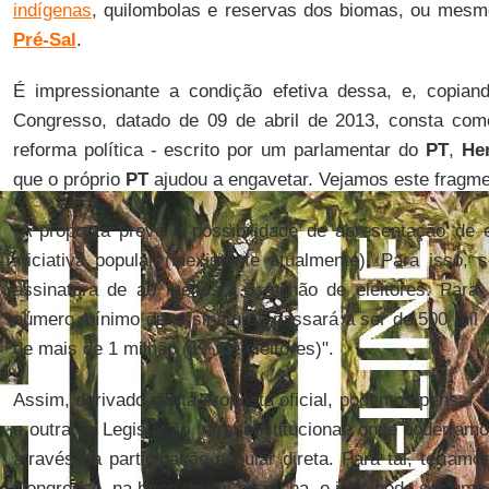
indígenas
, quilombolas e reservas dos biomas, ou mesm
Pré-Sal
.
É impressionante a condição efetiva dessa, e, copiand
Congresso, datado de 09 de abril de 2013, consta co
reforma política - escrito por um parlamentar do
PT
,
He
que o próprio
PT
ajudou a engavetar. Vejamos este fragme
"A proposta prevê a possibilidade de apresentação de 
iniciativa popular (inexistente atualmente). Para isso,
assinatura de ao menos 1,5 milhão de eleitores. Para a
número mínimo de assinaturas passará a ser de 500 mil el
de mais de 1 milhão (1% de eleitores)".
Assim, derivado desta proposta oficial, podemos pensa
e outra da Legislação Infraconstitucional, onde poderíamo
através da participação popular direta. Para tal, teríamo
Congresso, na base do vai ou racha, e isso pode ser uma