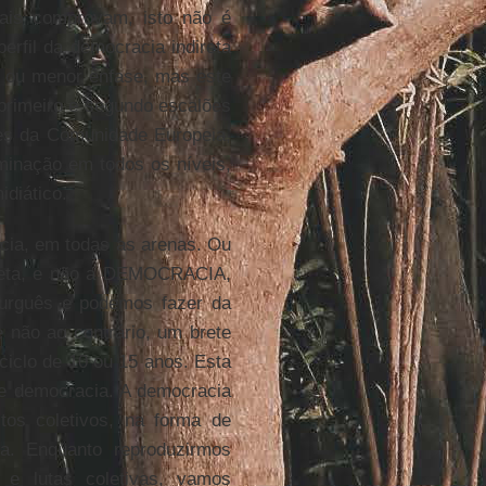
iais comprovam, isto não é
perfil da democracia indireta
 ou menor ênfase, mas este
primeiro e segundo escalões
ções da Comunidade Europeia,
minação em todos os níveis,
idiático.
acia, em todas as arenas. Ou
direta, e não a DEMOCRACIA,
burguês e podemos fazer da
e não ao contrário, um brete
iclo de 10 ou 15 anos. Esta
de democracia. A democracia
itos coletivos, na forma de
a. Enquanto reproduzirmos
 e lutas coletivas, vamos