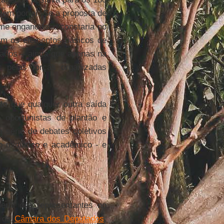
em por aí. Se a proposta de
o me engano isso constaria no
iam os elementos básicos de
zados – ainda que apenas na
s pelas forças organizadas
do que qualquer outra saída
, oportunistas de plantão e
 série de debates coletivos
o midiático e acadêmico - e
erfil dos representantes no
a da
Câmara dos Deputados
.