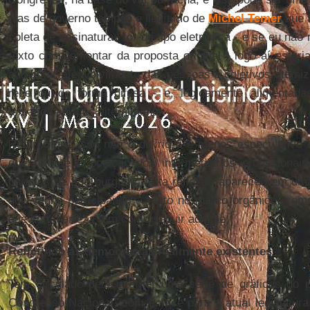
dias de governo tampão e ilegítimo de
Michel Temer
que v
coleta de assinaturas for de tipo eletrônica - e se eu nã
texto complementar da proposta original - logo aí estar
aumentar o envolvimento das pessoas e coletivos atomi
rede ou de forma difusa - e, logicamente alimentada
tomando as ruas, literalmente.
Reforço que isso não é delírio e é menos especulativo 
que reforce a posição dos intermediários profissionais
partidos de tipo burguês. Esta reflexão apareceu em uma
que venho participando – tanto no marco orgânico, com
que com certeza tem como seguir adiante.
Refletindo as democracias realmente existentes
Tem circulado pela internet uma série de gráficos do p
Congresso Nacional, com ênfase para a atual legislatur