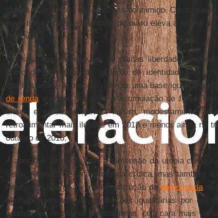
continuar jogando com as armas do inimigo. Como quas
novo tinha razão: a liberdade do outro eleva a minha ao 
coletiva.
Ou seja, para assegurar as plenas liberdades individ
liberdade de culto, de gênero, de identidade, de cre
manifestação – é preciso reforçar uma base igualitária n
de renda
e poder. Para tal, a acumulação de forças se
crises e saídas coletivas. Assim, modestamente apon
retroalimentar mais ilusões em 2018 e menos ainda no tr
outubro de 2016.
A aposta é de risco, mas a dimensão da utopia como lug
nisso. Através de uma profunda crítica, mas também aut
totalmente aberta a via da construção da
democracia
de 
afirmando ensaios de instituições igualitárias por em
instituições de classe e autoritárias, cuja cara mais visí