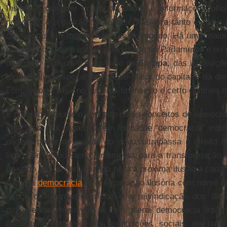
Insisto e qualquer coleta de dados e informações ofic
novidade, é o padrão da política brasileira tanto como o 
de massas em todos os países do mundo. Há uma maior
é o padrão. Quem está representado no Parlamento e no 
do Poder Executivo e no caso da
Europa
, das institui
formam uma espécie de Estado-Maior do capital e da do
com maior ênfase no sistema financeiro e certo controle m
É preciso disputar o conceito ou os conceitos de democr
seja, esta é a oligarquia em forma de "democracia" in
onde o poder de mando do povo, ultrapassa o direito 
liberdade política uma ferramenta para a transformação 
de gado em pé caminhando para a próxima ilusão a cada c
não é a
democracia
, é a enganação ilusória com nome 
nasce da liberdade política e a reivindicação dos dire
movimentos massivos e com plena democracia intern
caciquismos dentro das instituições sociais de base