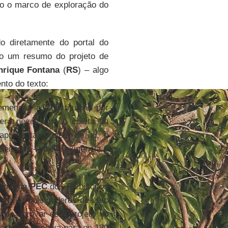
o o marco de exploração do
o diretamente do portal do
mo um resumo do projeto de
nrique Fontana
(
RS
) – algo
nto do texto:
emendas à Constituição por
 será necessária a coleta da
presentar projeto de lei, o
eitores - hoje a exigência é
r em uma
PEC
dos Plebiscitos
s criar dois poderes de veto
s de aprovar este projeto no
 agenda positiva para os 180