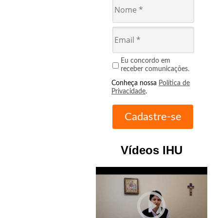
Eu concordo em
receber comunicações.
Conheça nossa
Política de
Privacidade
.
Vídeos IHU
play_circle_outline