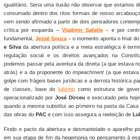
igualitário. Seria uma ilusão não observar que estamos 
consumado dentro dos ritos formais de nosso arcabouço j
vem sendo afirmado a partir de dois pensadores contemp
crítica por esquerda –
Vladimir Safatle
– e por centr
fundamental,
Jessé Souza
– o momento aponta o final do
e Silva
da abertura política e a meta estratégica é term
regulação social e os direitos avançados na Constit
podemos passar pela aventura da direita (a que estava 
atrás) e a da proponente do
impeachment
(a que estava 
golpe com frágeis bases jurídicas e a derrota histórica p
de classes, base do
lulismo
como estrutura de govern
operacionalizado por
José Dirceu
e executado pela hoje
quando a mesma substitui ao primeiro na pasta da Casa 
das obras do
PAC
e com isso assegura a reeleição de
Lu
Findo o pacto da abertura e desmantelado o aparelho po
em sua etapa de fim da hegemonia no pensamento à es