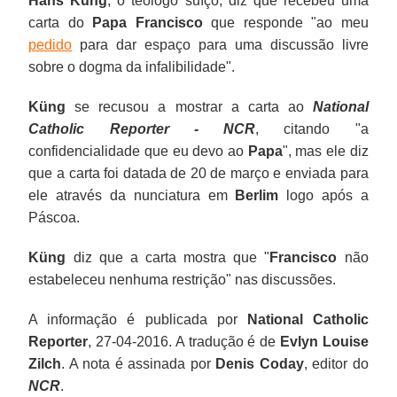
Hans K
ü
ng
, o teólogo suíço, diz que recebeu uma
carta do
Papa Francisco
que responde "ao meu
pedido
para dar espaço para uma discussão livre
sobre o dogma da infalibilidade".
Küng
se recusou a mostrar a carta ao
National
Catholic Reporter - NCR
, citando "a
confidencialidade que eu devo ao
Papa
", mas ele diz
que a carta foi datada de 20 de março e enviada para
ele através da nunciatura em
Berlim
logo após a
Páscoa.
Küng
diz que a carta mostra que "
Francisco
não
estabeleceu nenhuma restrição" nas discussões.
A informação é publicada por
National Catholic
Reporter
, 27-04-2016. A tradução é de
Evlyn Louise
Zilch
. A nota é assinada por
Denis Coday
, editor do
NCR
.