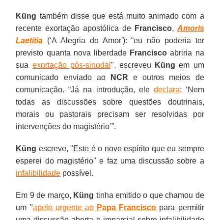
Küng
também disse que está muito animado com a
recente exortação apostólica de
Francisco
,
Amoris
Laetitia
(‘A Alegria do Amor'): “eu não poderia ter
previsto quanta nova liberdade
Francisco
abriria na
sua
exortação pós-sinodal
", escreveu
Küng
em um
comunicado enviado ao
NCR
e outros meios de
comunicação. “Já na introdução, ele
declara
: ‘Nem
todas as discussões sobre questões doutrinais,
morais ou pastorais precisam ser resolvidas por
intervenções do magistério’”.
Küng
escreve, "Este é o novo espírito que eu sempre
esperei do magistério" e faz uma discussão sobre a
infalibilidade
possível.
Em 9 de março,
Küng
tinha emitido o que chamou de
um "
apelo urgente ao
Papa Francisco
para permitir
uma discussão aberta e imparcial sobre infalibilidade