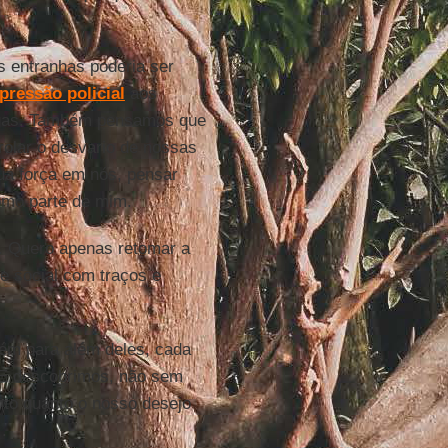
 entranhas poderia ser
pressão policial
aos
rogas. Também pensamos que
rolar o desvario de nossas
ua força em nós, pensar
omo parte de mim.
s. Quero apenas retomar a
e social com traços e
bém para além deles, cada
. E descobrimos, não sem
nto quanto o nosso desejo
.