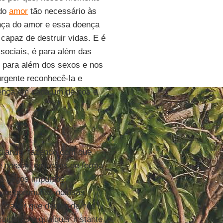
 do
amor
tão necessário às
nça do amor e essa doença
apaz de destruir vidas. E é
sociais, é para além das
 é para além dos sexos e nos
urgente reconhecê-la e
sença em cada um de nós e
diando, fazendo com que
de nossas emoções de forma
s cegos impulsos.
s e por muitas odiosas
 saber que dentro de nós
uidoras a qualquer instante