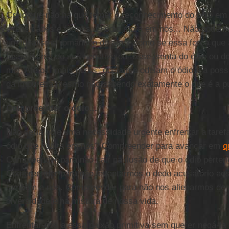
Creio que não há que temer o reconhecimento do ódio em
intensidades e formas. O ódio mora em nós... Não podem
um idealismo romântico do amor como se essa força que a
fosse isenta do seu negativo ou fosse isenta do ódio ou d
mal. Até os “mais puros” odeiam e odeiam o ódio e a possi
da impureza mesmo não sabendo exatamente o que é a pu
Compreender o ódio...
Não seria hoje uma necessidade urgente enfrentar a tare
ódio que habita em nós? Compreender para avançar em
q
Compreender para não cair na ilusão de que o ódio pertenc
Compreender para não levantarmos o dedo acusatório aos
também a nós. Compreender para não nos alienarmos de 
diversidade e na mistura de nossa vida.
Enfrentar-nos a essa paixão primitiva sem querer negá-la 