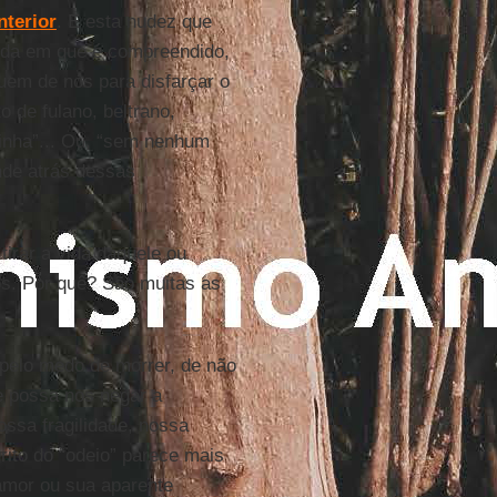
nterior
. É esta nudez que
dida em que é compreendido,
uem de nós para disfarçar o
o de fulano, beltrano,
minha”... Ou, “sem nenhum
nde atrás dessas
irar a vida daquele ou
s. Por quê? São muitas as
elo medo de morrer, de não
e possa nos negar a
ossa fragilidade, nossa
ito do “odeio” parece mais
 amor ou sua aparente