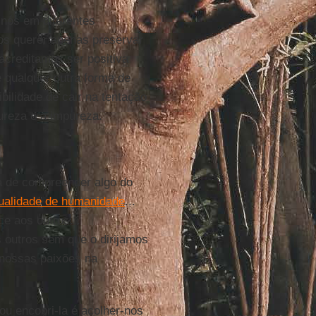
 nós em diferentes
os querer apenas preservar
creditamos ser positiva
e qualquer outra forma de
bilidade de cair na tentação
reza e a impureza.
fa de compreender algo do
ualidade de humanidade
...
e aos outros...
 outros sem que o dirijamos
nossas paixões na
ou encobri-la é acolher-nos