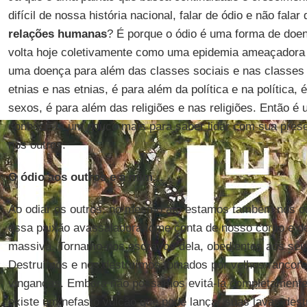
difícil de nossa história nacional, falar de ódio e não falar
relações humanas
? É porque o ódio é uma forma de doe
volta hoje coletivamente como uma epidemia ameaçadora c
uma doença para além das classes sociais e nas classes 
etnias e nas etnias, é para além da política e na política,
sexos, é para além das religiões e nas religiões. Então é 
conhecê-la um pouco mais para saber lidar com sua pre
nos outros.
O ódio aos outros e a mim...
Ao odiar os outros, no mesmo ato estamos também nos o
essa paixão avassaladora tome conta de nosso corpo e 
massiva. Tornamo-nos escravos dela, obedientes aos seu
Destruímos e nos destruímos tomados por velhos rancore
vinganças. Embora não possamos evitá-la completamente,
existe um nefasto vulcão que pode lançar suas lavas destr