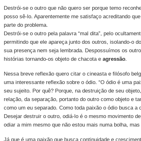
Destrói-se o outro que não quero ser porque temo reconh
posso sê-lo. Aparentemente me satisfaço acreditando que a
parte do problema.
Destrói-se o outro pela palavra “mal dita”, pelo ocultamen
permitindo que ele apareça junto dos outros, isolando-o
sua presença nem seja lembrada. Despossuímos os outros
histórias tornando-os objeto de chacota e
agressão
.
Nessa breve reflexão quero citar o cineasta e filósofo bel
uma interessante reflexão sobre o ódio. “O ódio é uma pai
seu sujeito. Por quê? Porque, na destruição de seu objeto,
relação, da separação, portanto do outro como objeto e t
como um eu separado. Como toda paixão o ódio busca a c
Desejar destruir o outro, odiá-lo é o mesmo movimento de
odiar a mim mesmo que não estou mais numa bolha, mas
Já que é uma paixão que busca continuidade e crescimen