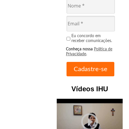
Eu concordo em
receber comunicações.
Conheça nossa
Política de
Privacidade
.
Vídeos IHU
play_circle_outline