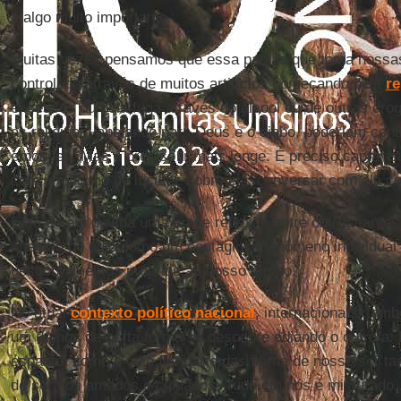
é algo muito importante.
Muitas vezes pensamos que essa paixão que toma nossas
controlada através de muitos artifícios começando pela
re
excessos ou pela fuga através do álcool ou de outras d
as religiões, apelando para Deus e o diabo, poderiam cont
emoções. Mas é preciso ir mais longe. É preciso captar s
com um pouco de lucidez sobre ela, conversar com ela c
Esta é sem dúvida uma breve reflexão entre outras tanta
questão do ódio como um contagioso fenômeno individual 
desdobramentos próprios ao nosso tempo.
No atual
contexto político nacional
, internacional e tam
um de nós de certa forma se descobre odiando o outro/a
espanto, como o ódio faz parte das fibras de nosso ser ta
de sermos amados e cuidados. Tudo em nós é misturado..