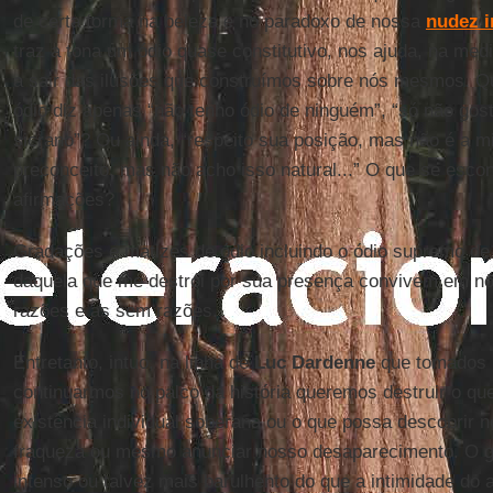
de certa forma na beleza e no paradoxo de nossa
nudez i
traz a tona um ódio quase constitutivo, nos ajuda, na me
a sair das ilusões que construímos sobre nós mesmos. Q
ódio diz apenas “não tenho ódio de ninguém”, “só não gost
sicrano”? Ou ainda, “respeito sua posição, mas não é a 
preconceito, mas não acho isso natural...” O que se esco
afirmações?
Gradações e matizes de ódio incluindo o ódio supremo de t
daquela que me destrói por sua presença convivem em nó
razões e as sem razões.
Entretanto, intuo, na linha de
Luc Dardenne
que tomados p
continuarmos no palco da história queremos destruir o qu
existência individual soberana ou o que possa descobrir n
fraqueza ou mesmo anunciar nosso desaparecimento. O gr
intenso ou talvez mais barulhento do que a intimidade do