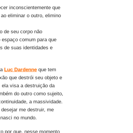
ecer inconscientemente que
o eliminar o outro, elimino
to de seu corpo não
 do espaço comum para que
 de suas identidades e
ga
Luc Dardenne
que tem
xão que destrói seu objeto e
 ela visa a destruição da
ambém do outro como sujeito,
ontinuidade, a massividade.
 desejar me destruir, me
 nasci no mundo.
to por que, nesse momento