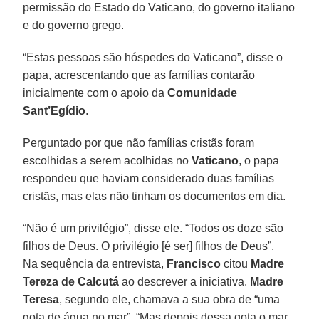
permissão do Estado do Vaticano, do governo italiano
e do governo grego.
“Estas pessoas são hóspedes do Vaticano”, disse o
papa, acrescentando que as famílias contarão
inicialmente com o apoio da
Comunidade
Sant’Egídio
.
Perguntado por que não famílias cristãs foram
escolhidas a serem acolhidas no
Vaticano
, o papa
respondeu que haviam considerado duas famílias
cristãs, mas elas não tinham os documentos em dia.
“Não é um privilégio”, disse ele. “Todos os doze são
filhos de Deus. O privilégio [é ser] filhos de Deus”.
Na sequência da entrevista,
Francisco
citou
Madre
Tereza de Calcutá
ao descrever a iniciativa.
Madre
Teresa
, segundo ele, chamava a sua obra de “uma
gota de água no mar”. “Mas depois dessa gota o mar