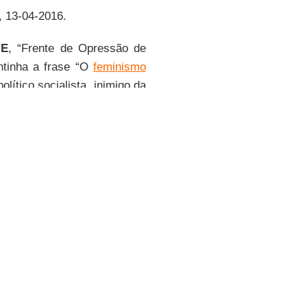
, 13-04-2016.
.E
, “Frente de Opressão de
ntinha a frase “O
feminismo
lítico socialista, inimigo da
atar seus filhos, praticar
Nos cartazes, havia ainda o
A escritora e professora da
conhecida pelo blog
Escreva,
, manifestações semelhantes
 cometidas por um ou outro
s fascistas que veem nas
resultado do medo que eles
nas feministas no
Facebook
,
ntolerância”. Ela atribuiu as