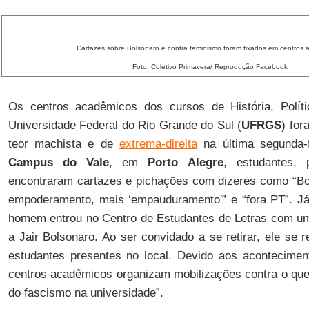
Cartazes sobre Bolsonaro e contra feminismo foram fixados em centros
Foto: Coletivo Primavera/ Reprodução Facebook
Os centros acadêmicos dos cursos de História, Políti
Universidade Federal do Rio Grande do Sul (
UFRGS
) for
teor machista e de
extrema-direita
na última segunda-f
Campus do Vale
, em
Porto Alegre
, estudantes, 
encontraram cartazes e pichações com dizeres como “Bo
empoderamento, mais ‘empauduramento'” e “fora PT”. Já 
homem entrou no Centro de Estudantes de Letras com 
a Jair Bolsonaro. Ao ser convidado a se retirar, ele se
estudantes presentes no local. Devido aos aconteciment
centros acadêmicos organizam mobilizações contra o qu
do fascismo na universidade”.