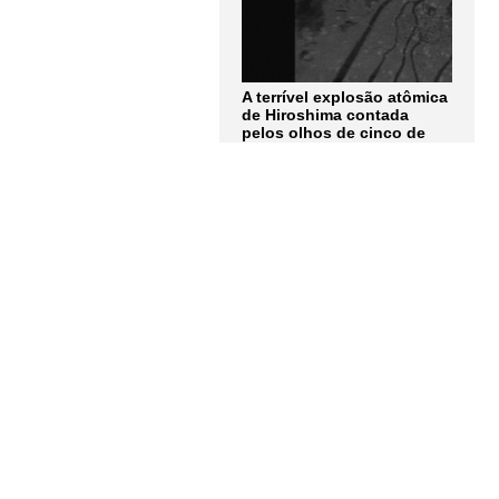
A terrível explosão atômica
de Hiroshima contada
pelos olhos de cinco de
seus protagonistas: "Não
consigo nem descrever
completamente como era
aquela luz"
LER MAIS
Assine a
Newsletter
Receba as notícias e
atualizações do
Instituto
Humanitas Unisinos – IHU