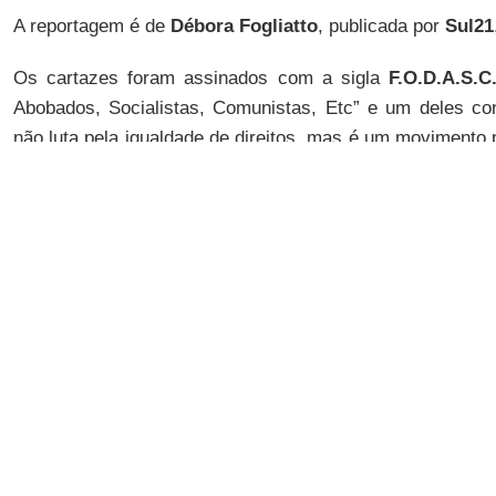
A reportagem é de
Débora Fogliatto
, publicada por
Sul21
Os cartazes foram assinados com a sigla
F.O.D.A.S.C
Abobados, Socialistas, Comunistas, Etc” e um deles co
não luta pela igualdade de direitos, mas é um movimento po
família, que estimula a mulher a largar seu marido, m
bruxaria, destruir o capitalismo e tornar-se lésbica”. 
desenho de um pênis atravessando uma estrela vermelha. 
Universidade Federal do Ceará (
UFC
)
Lola Aronovich
, 
Lola, Escreva
, também foi alvo de ofensas. Segundo ela
aconteceram na Universidade de São Paulo (
USP
).
Em seu blog,
Lola
apontou que “não são ações isoladas,
indivíduos. São orquestradas, cometidas por grupo
feministas
suas maiores inimigas. Esses cartazes são 
têm de nós. É essa gente que se une para derrubar pági
para entupir portais de notícias com mensagens de ódio e i