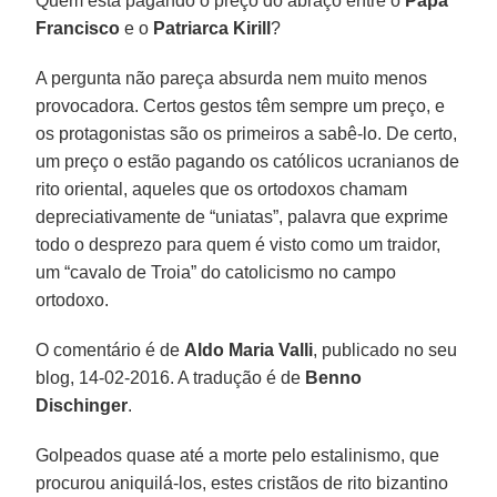
Quem está pagando o preço do abraço entre o
Papa
Francisco
e o
Patriarca Kirill
?
A pergunta não pareça absurda nem muito menos
provocadora. Certos gestos têm sempre um preço, e
os protagonistas são os primeiros a sabê-lo. De certo,
um preço o estão pagando os católicos ucranianos de
rito oriental, aqueles que os ortodoxos chamam
depreciativamente de “uniatas”, palavra que exprime
todo o desprezo para quem é visto como um traidor,
um “cavalo de Troia” do catolicismo no campo
ortodoxo.
O comentário é de
Aldo Maria Valli
, publicado no seu
blog, 14-02-2016. A tradução é de
Benno
Dischinger
.
Golpeados quase até a morte pelo estalinismo, que
procurou aniquilá-los, estes cristãos de rito bizantino