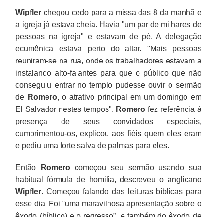
Wipfler
chegou cedo para a missa das 8 da manhã e
a igreja já estava cheia. Havia "um par de milhares de
pessoas na igreja" e estavam de pé. A delegação
ecumênica estava perto do altar. "Mais pessoas
reuniram-se na rua, onde os trabalhadores estavam a
instalando alto-falantes para que o público que não
conseguiu entrar no templo pudesse ouvir o sermão
de
Romero
, o atrativo principal em um domingo em
El Salvador nestes tempos".
Romero
fez referência à
presença de seus convidados especiais,
cumprimentou-os, explicou aos fiéis quem eles eram
e pediu uma forte salva de palmas para eles.
Então
Romero
começou seu sermão usando sua
habitual fórmula de homilia, descreveu o anglicano
Wipfler
. Começou falando das leituras bíblicas para
esse dia. Foi “uma maravilhosa apresentação sobre o
êxodo (bíblico) e o regresso”, e também do êxodo de