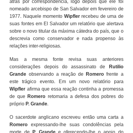
atrás por correspondência, logo depois que ele foi
nomeado arcebispo de San Salvador em fevereiro de
1977. Naquele momento
Wipfler
recebeu de uma de
suas fontes em El Salvador um relatório que alertava
sobre o novo titular da máxima cátedra do país, que o
descrevia como conservador e nada propenso às
relações inter-religiosas.
Mas a mesma fonte revisa suas anteriores
considerações depois do assassinato de
Rutilio
Grande
observando a reação de
Romero
frente a
este trágico evento. Em um novo relatório para
Wipfler
afirma que essa reação continha a promessa
de que
Romero
retomaria a defesa dos pobres do
próprio
P. Grande
.
O sacerdote anglicano escreveu então uma carta a
Romero
expressando-lhe suas condolências pela
morte de
P. Grande
e oferecendo-lhe o apoio do