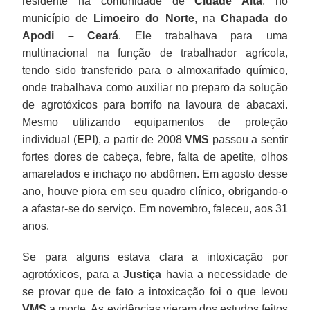
residente na comunidade de
Cidade Alta
, no
município de
Limoeiro do Norte
, na
Chapada do
Apodi – Ceará
. Ele trabalhava para uma
multinacional na função de trabalhador agrícola,
tendo sido transferido para o almoxarifado químico,
onde trabalhava como auxiliar no preparo da solução
de agrotóxicos para borrifo na lavoura de abacaxi.
Mesmo utilizando equipamentos de proteção
individual (
EPI
), a partir de 2008
VMS
passou a sentir
fortes dores de cabeça, febre, falta de apetite, olhos
amarelados e inchaço no abdômen. Em agosto desse
ano, houve piora em seu quadro clínico, obrigando-o
a afastar-se do serviço. Em novembro, faleceu, aos 31
anos.
Se para alguns estava clara a intoxicação por
agrotóxicos, para a
Justiça
havia a necessidade de
se provar que de fato a intoxicação foi o que levou
VMS
a morte. As evidências vieram dos estudos feitos