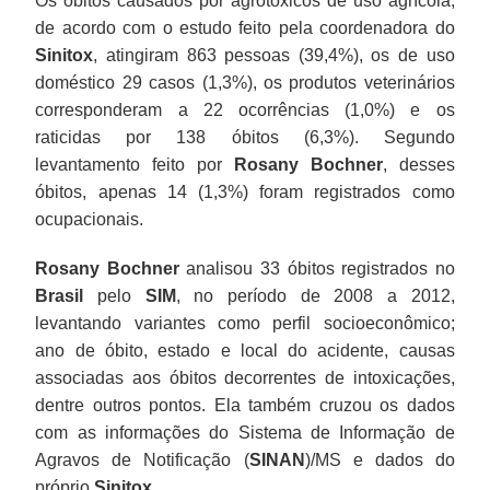
Os óbitos causados por agrotóxicos de uso agrícola,
de acordo com o estudo feito pela coordenadora do
Sinitox
, atingiram 863 pessoas (39,4%), os de uso
doméstico 29 casos (1,3%), os produtos veterinários
corresponderam a 22 ocorrências (1,0%) e os
raticidas por 138 óbitos (6,3%). Segundo
levantamento feito por
Rosany Bochner
, desses
óbitos, apenas 14 (1,3%) foram registrados como
ocupacionais.
Rosany Bochner
analisou 33 óbitos registrados no
Brasil
pelo
SIM
, no período de 2008 a 2012,
levantando variantes como perfil socioeconômico;
ano de óbito, estado e local do acidente, causas
associadas aos óbitos decorrentes de intoxicações,
dentre outros pontos. Ela também cruzou os dados
com as informações do Sistema de Informação de
Agravos de Notificação (
SINAN
)/MS e dados do
próprio
Sinitox
.