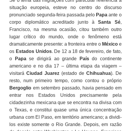
Se o tema das migrações com particular referência à
situação europeia, esteve no centro do discurso
pronunciado segunda-feira passada pelo
Papa
ante o
corpo diplomático acreditado junto à
Santa Sé
,
Francisco, na mesma ocasião, citou também outro
lugar crítico do mundo, onde o fenômeno está
dramaticamente presente: a fronteira entre o
México
e
os
Estados Unidos
. De 12 a 18 de fevereiro, de fato,
o
Papa
se dirigirá ao grande
País
do continente
americano e no dia 17 – última etapa da viagem –
visitará
Ciudad Juarez
(estado de
Chihuahua
). De
resto, num primeiro tempo, como contou o próprio
Bergoglio
em setembro passado, havia pensado em
entrar nos Estados Unidos precisamente pela
cidadezinha mexicana que se encontra na divisa com
o Texas, e constitui quase uma única concentração
urbana com El Paso, em território americano; a dividi-
los existe somente o Rio Grande. Depois, em razão