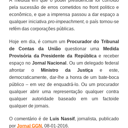
À medida em que o poder presidencial foi corroído
pela sucessão de erros cometidos no front politico e
econômico, e que a imprensa passou a dar espaço a
qualquer iniciativa
pro-impeachment
, o país tornou-se
refém das corporações públicas.
Hoje em dia, é comum um
Procurador do Tribunal
de Contas da União
questionar uma
Medida
Provisória da Presidente da República
e receber
espaço no
Jornal Nacional
. Ou um delegado federal
afrontar o
Ministro da Justiça
e este,
democraticamente, dar-lhe a honra de um bate-boca
público – em vez de enquadrá-lo. Ou um procurador
qualquer abrir uma representação qualquer contra
qualquer autoridade baseado em um factoide
qualquer de jornais.
O comentário é de
Luis Nassif
, jornalista, publicado
por
Jornal GGN
, 08-01-2016.