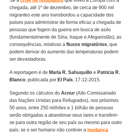
Se a
crise de refugiados
que viveu a Europa com a
chegada, até 1º de dezembro, de cerca de 900 mil
migrantes este ano transbordou a capacidade dos
países para administrar de forma eficaz a chegada de
pessoas que fogem da guerra em busca de asilo
(fundamentalmente de Síria, Iraque e Afeganistão), as
consequências, relativas a
fluxos migratórios
, que
podem derivar do aumento das temperaturas podem
ser devastadoras.
A reportagem é de
María R. Sahuquillo
e
Patricia R.
Blanco
, publicada por
El País
, 17-12-2015.
Segundo os cálculos do
Acnur
(Alto Comissariado
das Nações Unidas para Refugiados), nos próximos
50 anos, entre 250 milhões e 1 bilhão de pessoas
serão obrigadas a abandonar seus lares e transferir-
se para outra região de seu país ou mesmo para outro
país, se o ser humano não contiver a
mudança