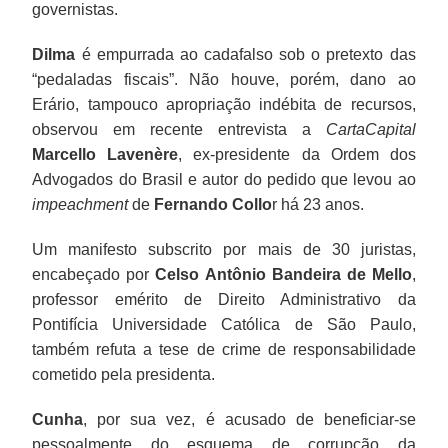
governistas.
Dilma
é empurrada ao cadafalso sob o pretexto das
“pedaladas fiscais”. Não houve, porém, dano ao
Erário, tampouco apropriação indébita de recursos,
observou em recente entrevista a
CartaCapital
Marcello Lavenère
, ex-presidente da Ordem dos
Advogados do Brasil e autor do pedido que levou ao
impeachment
de
Fernando Collo
r há 23 anos.
Um manifesto subscrito por mais de 30 juristas,
encabeçado por
Celso Antônio Bandeira de Mello
,
professor emérito de Direito Administrativo da
Pontifícia Universidade Católica de São Paulo,
também refuta a tese de crime de responsabilidade
cometido pela presidenta.
Cunha
, por sua vez, é acusado de beneficiar-se
pessoalmente do esquema de corrupção da