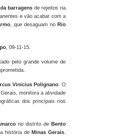
da barragens
de rejeitos na
manentes e vão acabar com a
armo
, que desaguam no
Rio
po
, 09-11-15.
tado pelo grande volume de
mprometida.
rcus Vinicius Polignano
. O
 Gerais, monitora a atividade
ráficas dos principais rios
amarco
no distrito de
Bento
a história de
Minas Gerais
.