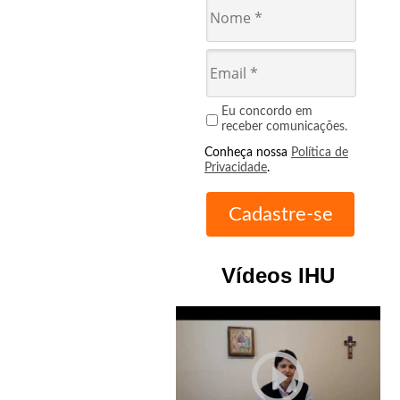
Eu concordo em
receber comunicações.
Conheça nossa
Política de
Privacidade
.
Vídeos IHU
play_circle_outline