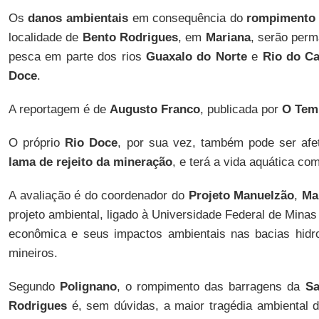
Os
danos ambientais
em consequência do
rompimento 
localidade de
Bento Rodrigues
, em
Mariana
, serão per
pesca em parte dos rios
Guaxalo do Norte
e
Rio do C
Doce
.
A reportagem é de
Augusto Franco
, publicada por
O Tem
O próprio
Rio Doce
, por sua vez, também pode ser afe
lama de rejeito da mineração
, e terá a vida aquática co
A avaliação é do coordenador do
Projeto Manuelzão
,
Ma
projeto ambiental, ligado à Universidade Federal de Minas
econômica e seus impactos ambientais nas bacias hidrog
mineiros.
Segundo
Polignano
, o rompimento das barragens da
S
Rodrigues
é, sem dúvidas, a maior tragédia ambiental d