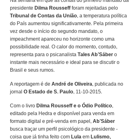
Na semana em que as contas do primeiro mandato da
presidente
Dilma Rousseff
foram rejeitadas pelo
Tribunal de Contas da União
, a temperatura política
do País aumentou significativamente. Pela primeira
vez desde o início do segundo mandato, o
impeachment apareceu no horizonte como uma
possibilidade real. O calor do momento, contudo,
representa para o psicanalista
Tales Ab’Sáber
o
instante mais necessário e ideal para se discutir o
Brasil e seus rumos.
A reportagem é de
André de Oliveira
, publicada no
jornal
O Estado de S. Paulo
, 11-10-2015.
Com o livro
Dilma Rousseff e o Ódio Político
,
editado pela Hedra e disponível para venda em
formato digital e pré-venda em papel,
Ab’Sáber
busca traçar um perfil psicológico da presidente -
coisa que já tinha feito com
Lula
em
Lulismo,