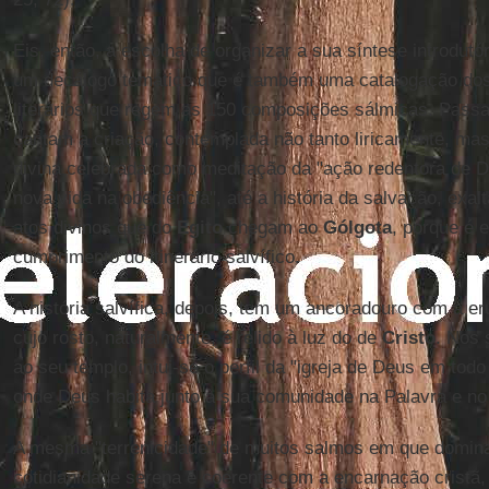
Eis, então, a escolha de organizar a sua síntese introdutó
um decálogo temático que é também uma catalogação dos 
literários que regem as 150 composições sálmicas. Passa
cantam a criação, contemplada não tanto liricamente, mas
divina celebrada como meditação da "ação redentora de 
nova vida na obediência", até a história da salvação, ex
atos divinos que do
Egito
chegam ao
Gólgota
, porque é
cumprimento do itinerário salvífico.
A história salvífica, depois, tem um ancoradouro com a e
cujo rosto, naturalmente, é relido à luz do de
Cristo
. Nos
ao seu templo, intui-se o perfil da "igreja de Deus em tod
onde Deus habita junto à sua comunidade na Palavra e no
A mesma "terrenicidade" de muitos salmos em que domin
cotidianidade serena é coerente com a encarnação cristã,