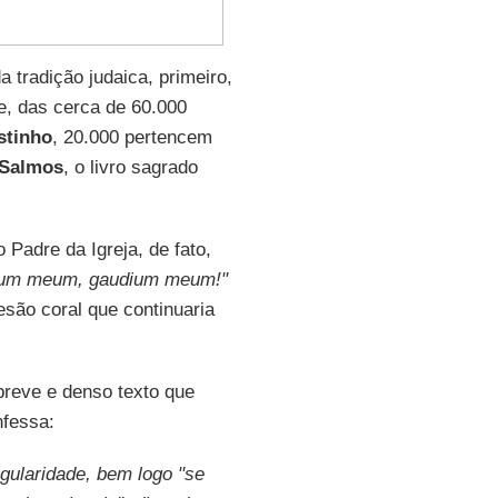
a tradição judaica, primeiro,
ue, das cerca de 60.000
stinho
, 20.000 pertencem
Salmos
, o livro sagrado
 Padre da Igreja, de fato,
ium meum, gaudium meum!"
são coral que continuaria
reve e denso texto que
nfessa:
gularidade, bem logo "se