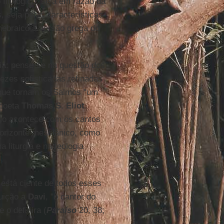
ilológico, seja em razão da
 seja pelas características
 hebraico à versão grega do
ia: pense-se na questão dos
vezes sofisticadas refinadas
que tornam os Salmos "um
 poeta
Thomas S. Eliot
.
mo acontece com os cantos
horizonte messiânico, como
 liturgia e na teologia
está ciente de todos esses
buição a
Davi
, "o cantor do
 o definira (
Paraíso
20, 38;