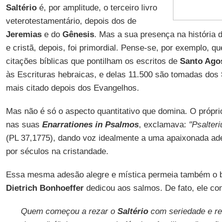
Saltério
é, por amplitude, o terceiro livro
veterotestamentário, depois dos de
Jeremias
e do
Gênesis
. Mas a sua presença na história d
e cristã, depois, foi primordial. Pense-se, por exemplo, q
citações bíblicas que pontilham os escritos de
Santo Ago
às Escrituras hebraicas, e delas 11.500 são tomadas dos
mais citado depois dos Evangelhos.
Mas não é só o aspecto quantitativo que domina. O próprio
nas suas
Enarrationes in Psalmos
, exclamava:
"Psalter
(PL 37,1775), dando voz idealmente a uma apaixonada ade
por séculos na cristandade.
Essa mesma adesão alegre e mística permeia também o b
Dietrich Bonhoeffer
dedicou aos salmos. De fato, ele co
Quem começou a rezar o
Saltério
com seriedade e re