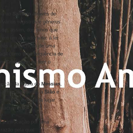
ria ao
Saltério
através de
vários registros e gêneros
-se, assim, dos hinos que
 em um ato adorante, à lei
Deus e prescrição de uma
altada como uma sequência de
 em
Cristo
que se tem o
rupção da figura do
Messias
,
 salmos dedicados a
Sião
e
o o mundo e de cada lugar
 sacramento".
a a invocação por uma
 razão pela qual