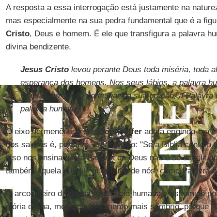
A resposta a essa interrogação está justamente na naturez
mas especialmente na sua pedra fundamental que é a figu
Cristo
, Deus e homem. É ele que transfigura a palavra h
divina bendizente.
Jesus Cristo
levou perante Deus toda miséria, toda al
esperança dos homens. Nos seus lábios, a palavra h
Deus e, no nosso participar na sua oração, a Palavra
palavra humana.
O eixo hermenêutico que
Bonhoeffer
adota erigindo-o a c
dos salmos é, portanto, cristológico: "Se a Bíblia contém
isso nos ensina que a Palavra de Deus não é só aquela q
também aquela que ele quer ouvir de nós, como Palavra d
O arco inteiro da nossa existência humana é assumido p
glória divina, mesmo no momento mais sombrio, porque "