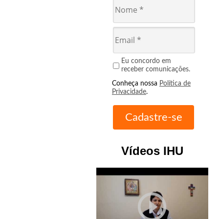
Eu concordo em
receber comunicações.
Conheça nossa
Política de
Privacidade
.
Vídeos IHU
play_circle_outline