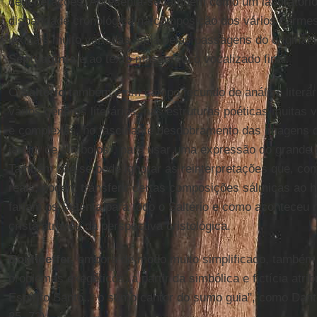
degenerações. Apresenta-se também como um laboratório f
disparidade cronológica na composição dos vários carmes,
lexicais muito variadas, seja pelas passagens do original
Septuaginta
e ao texto massorético vocalizado final.
O
Saltério
também é um campo fecundo de análise literár
vários gêneros literários, nas estruturas poéticas muitas 
e complexas, no fascinante desdobramento das imagens 
jardim de símbolos", para usar uma expressão do grande
Também não se pode ignorar as reinterpretações que, co
reais, podem transferir certas composições sálmicas ao 
fariam os Setenta para todo o Saltério e como aconteceu na
cristã através da perspectiva cristológica.
Bonhoeffer,
embora de modo muito simplificado, também 
problemas exegéticos, a partir da simbólica e fictícia atri
Espírito Santo... o sumo cantor do sumo guia", como Dante
25, 72).