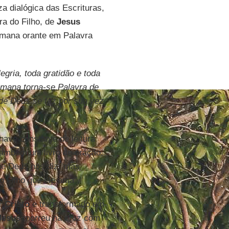
a dialógica das Escrituras,
ra do Filho, de
Jesus
umana orante em Palavra
egria, toda gratidão e toda
umana torna-se Palavra de
 de Deus se faz por sua vez
have constante de leitura
 também um livro de oração,
ue Deus nos diz, mas
o Filho que ele ama".
or
Cristo
e transformado em
Jesus
morreu na cruz com