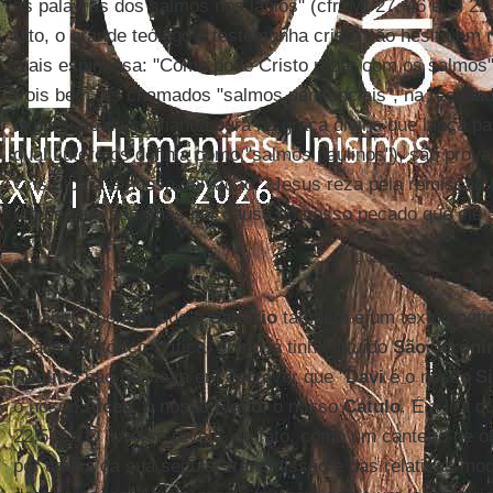
as palavras dos salmos nos lábios" (cfr. Mt 27, 46 e Sl 22,
fato, o grande teólogo e testemunha cristã não hesita e
mais espinhosa: "Como pode Cristo rezar com os salmos
Pois bem, os chamados "salmos penitenciais", na realida
expressão da confiança pura na graça divina que lança pa
qual Lutero os definia como "salmos paulinos"), são prov
Cristo para a nossa salvação: "Jesus reza pela remissão
um pecado seu, mas por causa do nosso pecado que ele as
* * *
É sabido, porém, que o
Saltério
também é um texto poétic
análise histórico-crítica, como já tinha intuído
São Jerôn
Paulino
não hesitava em escrever que "
Davi
é o nosso
S
o nosso
Alceu
, o nosso
Flaco
, o nosso
Catulo
. É a lira 
22,545). O livro se revela, de fato, como um canteiro de ob
por causa da sua secular transmissão e das relativas mo