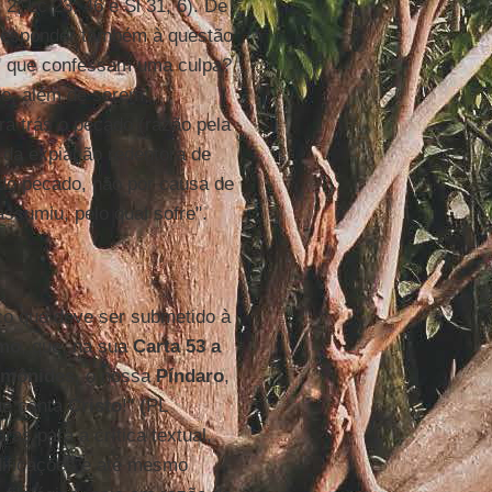
 2; Lc 23, 46 e Sl 31, 6). De
m responder também à questão
" que confessam uma culpa?
de, além de serem
ra trás o pecado (razão pela
a da expiação redentora de
 do pecado, não por causa de
sumiu, pelo qual sofre".
o que deve ser submetido à
imo
, que, na sua
Carta 53 a
imônides
, o nossa
Píndaro
,
que canta
Cristo
!" (PL
ras para a crítica textual,
dificações e até mesmo