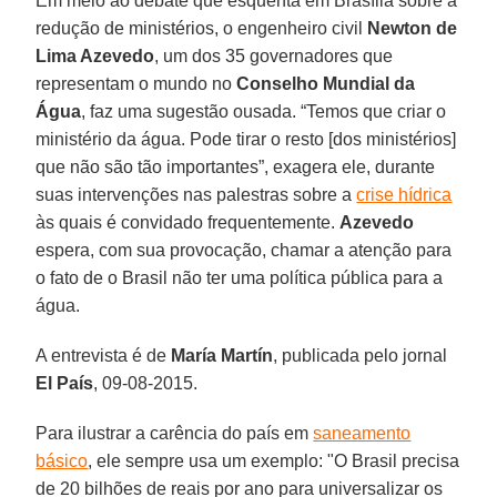
Em meio ao debate que esquenta em Brasília sobre a
redução de ministérios, o engenheiro civil
Newton de
Lima Azevedo
, um dos 35 governadores que
representam o mundo no
Conselho Mundial da
Água
, faz uma sugestão ousada. “Temos que criar o
ministério da água. Pode tirar o resto [dos ministérios]
que não são tão importantes”, exagera ele, durante
suas intervenções nas palestras sobre a
crise hídrica
às quais é convidado frequentemente.
Azevedo
espera, com sua provocação, chamar a atenção para
o fato de o Brasil não ter uma política pública para a
água.
A entrevista é de
María Martín
, publicada pelo jornal
El País
, 09-08-2015.
Para ilustrar a carência do país em
saneamento
básico
, ele sempre usa um exemplo: "O Brasil precisa
de 20 bilhões de reais por ano para universalizar os