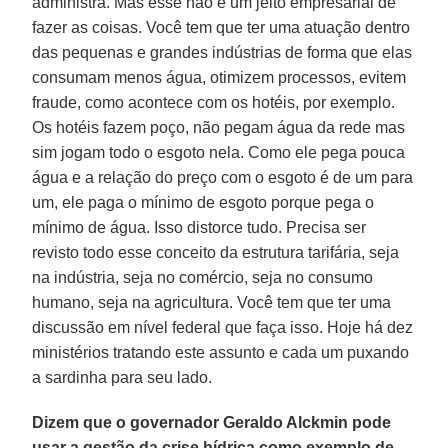
administra. Mas esse não é um jeito empresarial de
fazer as coisas. Você tem que ter uma atuação dentro
das pequenas e grandes indústrias de forma que elas
consumam menos água, otimizem processos, evitem
fraude, como acontece com os hotéis, por exemplo.
Os hotéis fazem poço, não pegam água da rede mas
sim jogam todo o esgoto nela. Como ele pega pouca
água e a relação do preço com o esgoto é de um para
um, ele paga o mínimo de esgoto porque pega o
mínimo de água. Isso distorce tudo. Precisa ser
revisto todo esse conceito da estrutura tarifária, seja
na indústria, seja no comércio, seja no consumo
humano, seja na agricultura. Você tem que ter uma
discussão em nível federal que faça isso. Hoje há dez
ministérios tratando este assunto e cada um puxando
a sardinha para seu lado.
Dizem que o governador Geraldo Alckmin pode
usar a gestão da crise hídrica como exemplo de