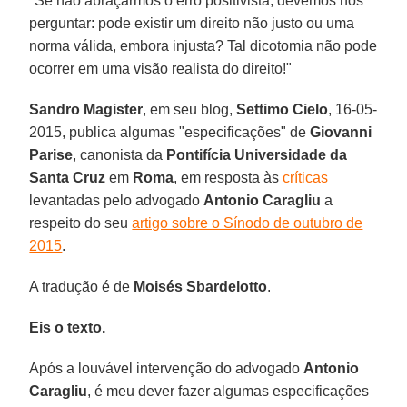
"Se não abraçarmos o erro positivista, devemos nos
perguntar: pode existir um direito não justo ou uma
norma válida, embora injusta? Tal dicotomia não pode
ocorrer em uma visão realista do direito!"
Sandro Magister
, em seu blog,
Settimo Cielo
, 16-05-
2015, publica algumas "especificações" de
Giovanni
Parise
, canonista da
Pontifícia Universidade da
Santa Cruz
em
Roma
, em resposta às
críticas
levantadas pelo advogado
Antonio Caragliu
a
respeito do seu
artigo sobre o Sínodo de outubro de
2015
.
A tradução é de
Moisés Sbardelotto
.
Eis o texto.
Após a louvável intervenção do advogado
Antonio
Caragliu
, é meu dever fazer algumas especificações