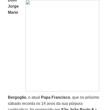
Dom
Jorge
Mario
Bergoglio
, o atual
Papa Francisco
, que no próximo
sábado recorda os 14 anos da sua púrpura
cardinalícia, foi promovido por
São João Paulo II
a