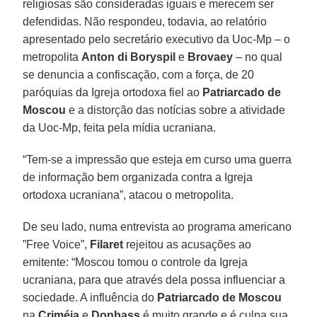
religiosas são consideradas iguais e merecem ser
defendidas. Não respondeu, todavia, ao relatório
apresentado pelo secretário executivo da Uoc-Mp – o
metropolita
Anton di Boryspil
e
Brovaey
– no qual
se denuncia a confiscação, com a força, de 20
paróquias da Igreja ortodoxa fiel ao
Patriarcado de
Moscou
e a distorção das notícias sobre a atividade
da Uoc-Mp, feita pela mídia ucraniana.
“Tem-se a impressão que esteja em curso uma guerra
de informação bem organizada contra a Igreja
ortodoxa ucraniana”, atacou o metropolita.
De seu lado, numa entrevista ao programa americano
”Free Voice”,
Filaret
rejeitou as acusações ao
emitente: “Moscou tomou o controle da Igreja
ucraniana, para que através dela possa influenciar a
sociedade. A influência do
Patriarcado de Moscou
na
Criméia
e
Donbass
é muito grande e é culpa sua,