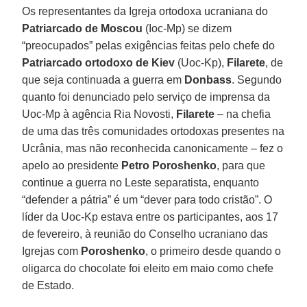
Os representantes da Igreja ortodoxa ucraniana do
Patriarcado de Moscou
(Ioc-Mp) se dizem
“preocupados” pelas exigências feitas pelo chefe do
Patriarcado ortodoxo de Kiev
(Uoc-Kp),
Filarete
, de
que seja continuada a guerra em
Donbass
. Segundo
quanto foi denunciado pelo serviço de imprensa da
Uoc-Mp à agência Ria Novosti,
Filarete
– na chefia
de uma das três comunidades ortodoxas presentes na
Ucrânia, mas não reconhecida canonicamente – fez o
apelo ao presidente
Petro Poroshenko
, para que
continue a guerra no Leste separatista, enquanto
“defender a pátria” é um “dever para todo cristão”. O
líder da Uoc-Kp estava entre os participantes, aos 17
de fevereiro, à reunião do Conselho ucraniano das
Igrejas com
Poroshenko
, o primeiro desde quando o
oligarca do chocolate foi eleito em maio como chefe
de Estado.