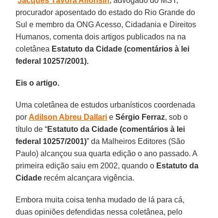
Jacques Távora Alfonsin
, advogado do MST,
procurador aposentado do estado do Rio Grande do
Sul e membro da ONG Acesso, Cidadania e Direitos
Humanos, comenta dois artigos publicados na na
coletânea
Estatuto da Cidade (comentários à lei
federal 10257/2001).
Eis o artigo.
Uma coletânea de estudos urbanísticos coordenada
por
Adilson Abreu Dallari
e
Sérgio Ferraz
, sob o
título de “
Estatuto da Cidade (comentários à lei
federal 10257/2001)
” da Malheiros Editores (São
Paulo) alcançou sua quarta edição o ano passado. A
primeira edição saiu em 2002, quando o
Estatuto da
Cidade
recém alcançara vigência.
Embora muita coisa tenha mudado de lá para cá,
duas opiniões defendidas nessa coletânea, pelo