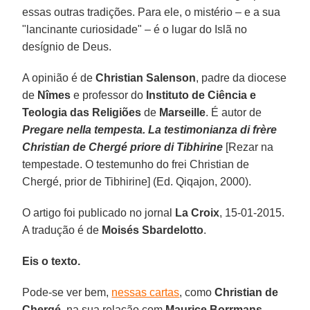
essas outras tradições. Para ele, o mistério – e a sua
"lancinante curiosidade" – é o lugar do Islã no
desígnio de Deus.
A opinião é de
Christian Salenson
, padre da diocese
de
Nîmes
e professor do
Instituto de Ciência e
Teologia das Religiões
de
Marseille
. É autor de
Pregare nella tempesta. La testimonianza di frère
Christian de Chergé priore di Tibhirine
[Rezar na
tempestade. O testemunho do frei Christian de
Chergé, prior de Tibhirine] (Ed. Qiqajon, 2000).
O artigo foi publicado no jornal
La Croix
, 15-01-2015.
A tradução é de
Moisés Sbardelotto
.
Eis o texto.
Pode-se ver bem,
nessas cartas
, como
Christian de
Chergé
, na sua relação com
Maurice Borrmans
,