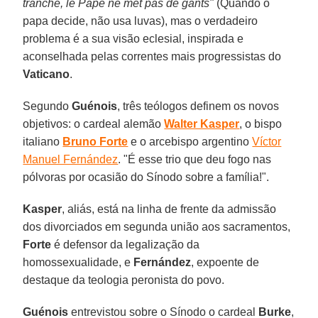
tranche, le Pape ne met pas de gants"
(Quando o
papa decide, não usa luvas), mas o verdadeiro
problema é a sua visão eclesial, inspirada e
aconselhada pelas correntes mais progressistas do
Vaticano
.
Segundo
Guénois
, três teólogos definem os novos
objetivos: o cardeal alemão
Walter Kasper
, o bispo
italiano
Bruno Forte
e o arcebispo argentino
Víctor
Manuel Fernández
. "É esse trio que deu fogo nas
pólvoras por ocasião do Sínodo sobre a família!".
Kasper
, aliás, está na linha de frente da admissão
dos divorciados em segunda união aos sacramentos,
Forte
é defensor da legalização da
homossexualidade, e
Fernández
, expoente de
destaque da teologia peronista do povo.
Guénois
entrevistou sobre o Sínodo o cardeal
Burke
,