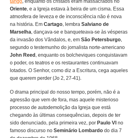
tango
, enquanto os cristãos eram massacrados no
Oriente
, e a Igreja estava à beira de um cisma. Essa
atmosfera de leveza e de inconsciência não é nova
na história. Em
Cartago
, lembra
Salviano de
Marselha
, dançava-se e banqueteava-se às vésperas
da invasão dos Vândalos, e, em
São Petersburgo
,
segundo o testemunho do jornalista norte-americano
John Reed
, enquanto os bolcheviques conquistavam
o poder, os teatros e os restaurantes continuavam
lotados. O Senhor, como diz a Escritura, cega aqueles
que querem perder (Jo 2, 27-41).
O drama principal do nosso tempo, porém, não é a
agressão que vem de fora, mas aquele misterioso
processo de autodemolição da Igreja que está
chegando às últimas consequências, depois de ter
sido denunciado, pela primeira vez, por
Paulo VI
no
famoso discurso no
Seminário Lombardo
do dia 7