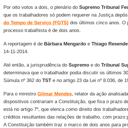
Por oito votos a dois, o plenário do
Supremo Tribunal Fed
que os trabalhadores só podem requerer na Justiça depós
do Tempo de Serviço (FGTS)
dos últimos cinco anos. O 
processo trabalhista é de dois anos.
A reportagem é de
Bárbara Mengardo
e
Thiago Resende
14-11-2014.
Até então, a jurisprudência do
Supremo
e do
Tribunal Su
determinava que o trabalhador podia discutir os últimos 3
Súmula nº 362 do
TST
e no artigo 23 da Lei nº 8.036, de 1
Para o ministro
Gilmar
Mendes
, relator da ação analisad
dispositivos contrariam a Constituição, que fixa o prazo d
está no artigo 7º, que elenca como direito dos trabalhado
créditos resultantes das relações de trabalho, com prazo 
A Constituição também traz o marco de dois anos para pr