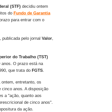
eral (STF)
decidiu ontem
itos do
Fundo de Garantia
prazo para entrar com o
, publicada pelo jornal
Valor
,
perior do Trabalho (TST)
0 anos. O prazo está na
990, que trata do
FGTS
.
a ontem, entretanto, os
e cinco anos. A disposição
res a "ação, quanto aos
prescricional de cinco anos".
opositura da ação.