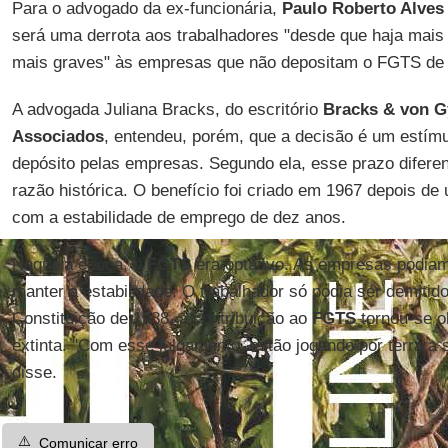
Para o advogado da ex-funcionária,
Paulo Roberto Alves 
será uma derrota aos trabalhadores "desde que haja mais 
mais graves" às empresas que não depositam o FGTS de 
A advogada Juliana Bracks, do escritório
Bracks & von G
Associados
, entendeu, porém, que a decisão é um estím
depósito pelas empresas. Segundo ela, esse prazo difere
razão histórica. O benefício foi criado em 1967 depois d
com a estabilidade de emprego de dez anos.
Naquela época, o
FGTS
era optativo. As empresas podiam 
manter a estabilidade. O trabalhador só podia ser demitid
Constituição de 1988, a contribuição ao
FGTS
tornou-se ob
extinta. "Com esse julgamento, estão jogando por terra a su
disse.
⚠️
Comunicar erro