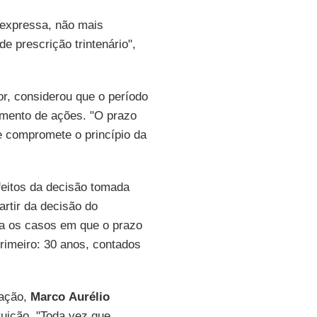
l expressa, não mais
e prescrição trintenário",
or, considerou que o período
zamento de ações. "O prazo
e compromete o princípio da
feitos da decisão tomada
artir da decisão do
ra os casos em que o prazo
primeiro: 30 anos, contados
lação,
Marco
Aurélio
tuição. "Toda vez que