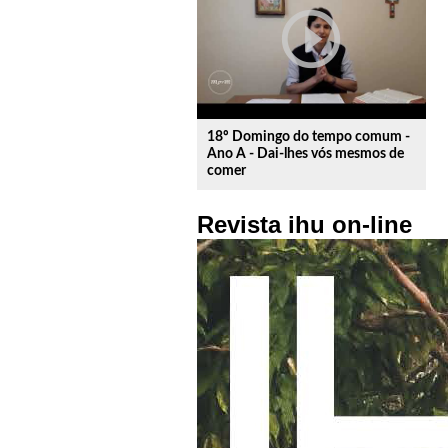
play_circle_outline
18º Domingo do tempo comum -
Ano A - Dai-lhes vós mesmos de
comer
Revista ihu on-line