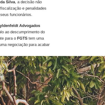
da Silva
, a decisão não
fiscalização e penalidades
seus funcionários.
yldenfeldt Advogados
ulo ao descumprimento do
nte para o
FGTS
tem uma
e uma negociação para acabar
recolher o benefício ou
o por justa causa. Com a
rigatória e a estabilidade foi
bstituição feita lá atrás",