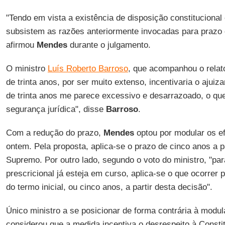
"Tendo em vista a existência de disposição constituciona
subsistem as razões anteriormente invocadas para prazo d
afirmou
Mendes
durante o julgamento.
O ministro
Luís Roberto Barroso
, que acompanhou o relat
de trinta anos, por ser muito extenso, incentivaria o ajui
de trinta anos me parece excessivo e desarrazoado, o qu
segurança jurídica", disse
Barroso
.
Com a redução do prazo,
Mendes
optou por modular os e
ontem. Pela proposta, aplica-se o prazo de cinco anos a p
Supremo. Por outro lado, segundo o voto do ministro, "pa
prescricional já esteja em curso, aplica-se o que ocorrer 
do termo inicial, ou cinco anos, a partir desta decisão".
Único ministro a se posicionar de forma contrária à modu
considerou que a medida incentiva o desrespeito à Consti