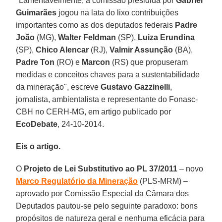
"Lamentavelmente, a comissão presidida por
Gabriel
Guimarães
jogou na lata do lixo contribuições
importantes como as dos deputados federais
Padre
João
(MG),
Walter Feldman
(SP),
Luiza
Erundina
(SP),
Chico Alencar
(RJ),
Valmir Assunção
(BA),
Padre Ton
(RO) e
Marcon
(RS) que propuseram
medidas e conceitos chaves para a sustentabilidade
da mineração", escreve
Gustavo
Gazzinelli
,
jornalista, ambientalista e representante do Fonasc-
CBH no CERH-MG, em artigo publicado por
EcoDebate
, 24-10-2014.
Eis o artigo.
O
Projeto de Lei Substitutivo ao PL 37/2011
– novo
Marco Regulatório da Mineração
(PLS-MRM) –
aprovado por Comissão Especial da Câmara dos
Deputados pautou-se pelo seguinte paradoxo: bons
propósitos de natureza geral e nenhuma eficácia para