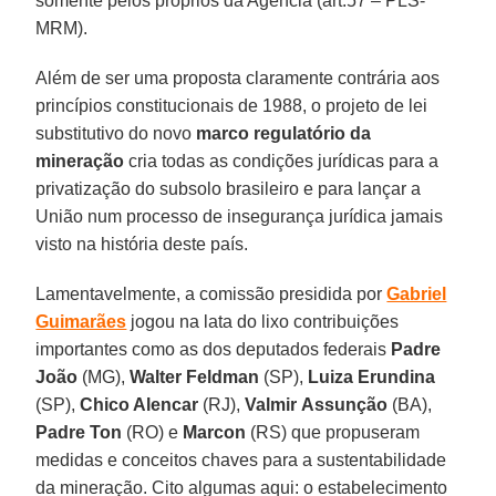
somente pelos próprios da Agência (art.57 – PLS-
MRM).
Além de ser uma proposta claramente contrária aos
princípios constitucionais de 1988, o projeto de lei
substitutivo do novo
marco regulatório da
mineração
cria todas as condições jurídicas para a
privatização do subsolo brasileiro e para lançar a
União num processo de insegurança jurídica jamais
visto na história deste país.
Lamentavelmente, a comissão presidida por
Gabriel
Guimarães
jogou na lata do lixo contribuições
importantes como as dos deputados federais
Padre
João
(MG),
Walter
Feldman
(SP),
Luiza
Erundina
(SP),
Chico Alencar
(RJ),
Valmir
Assunção
(BA),
Padre Ton
(RO) e
Marcon
(RS) que propuseram
medidas e conceitos chaves para a sustentabilidade
da mineração. Cito algumas aqui: o estabelecimento