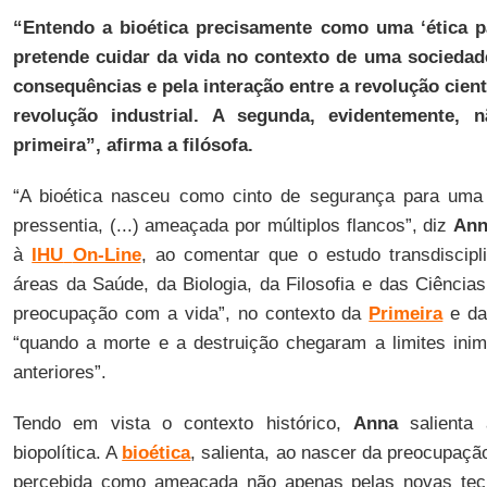
“Entendo a bioética precisamente como uma ‘ética pa
pretende cuidar da vida no contexto de uma sociedad
consequências e pela interação entre a revolução cien
revolução industrial. A segunda, evidentemente, 
primeira”, afirma a filósofa.
“A bioética nasceu como cinto de segurança para uma
pressentia, (...) ameaçada por múltiplos flancos”, diz
Ann
à
IHU
On-Line
, ao comentar que o estudo transdiscipl
áreas da Saúde, da Biologia, da Filosofia e das Ciências
preocupação com a vida”, no contexto da
Primeira
e d
“quando a morte e a destruição chegaram a limites ini
anteriores”.
Tendo em vista o contexto histórico,
Anna
salienta 
biopolítica. A
bioética
, salienta, ao nascer da preocupação
percebida como ameaçada não apenas pelas novas tec