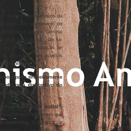
m dos principais esteios da
alizadas pelo predomínio do
significativo que no famoso
acional da bioética, não se
 seu âmbito de atuação se
 na pesquisa com sujeitos
ação animal
.
 preocupado primeiramente
rada pelo dispositivo do
bilidade social?
“responsabilidade social”
,
é basicamente um termo que
de marketing
. Entretanto, se
nanceira, o resultado é de