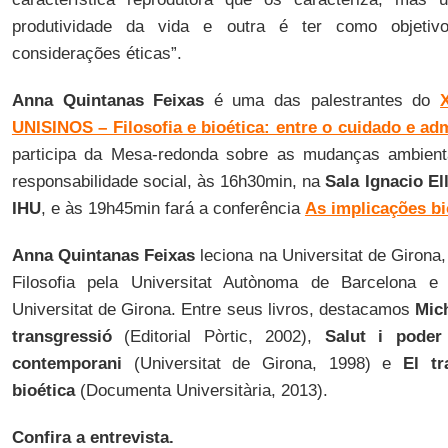
produtividade da vida e outra é ter como objetivo
considerações éticas”.
Anna Quintanas Feixas
é uma das palestrantes do
UNISINOS – Filosofia e bioética: entre o cuidado e ad
participa da Mesa-redonda sobre as mudanças ambienta
responsabilidade social, às 16h30min, na
Sala Ignacio E
IHU
, e às 19h45min fará a conferência
As implicações bi
Anna Quintanas Feixas
leciona na Universitat de Girona
Filosofia pela Universitat Autònoma de Barcelona e 
Universitat de Girona. Entre seus livros, destacamos
Mich
transgressió
(Editorial Pòrtic, 2002),
Salut i poder
contemporani
(Universitat de Girona, 1998) e
El tr
bioética
(Documenta Universitària, 2013).
Confira a entrevista.