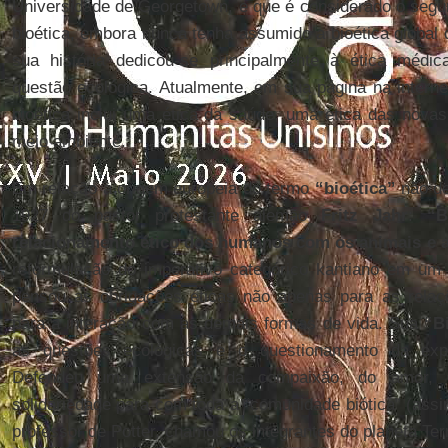
Universidade de Georgetown, e que é considerado o seg
bioética, embora nunca tenha assumido a bioética global
sua história dedicou-se principalmente à ética médi
questão ecológica. Atualmente, em sua página na intern
bioética inclui uma ética da saúde, uma ética das novas
meio ambiente.
Em relação à origem europeia do termo
“bioética”
não de
1927 do pastor protestante alemão
Fritz
Jahr
:
“B
relacionamento ético dos humanos com os animais e a
reformulação do imperativo categórico kantiano em um 
pensou as obrigações éticas não apenas para as rel
para a interação com as demais formas de vida. Sua
“B
as questões ecológicas e o questionamento da exp
Defendeu uma extensão da compaixão, do amor, d
solidariedade para com toda a “comunidade biótica” (assim
professor de Potter, chamou os integrantes do planeta Ter