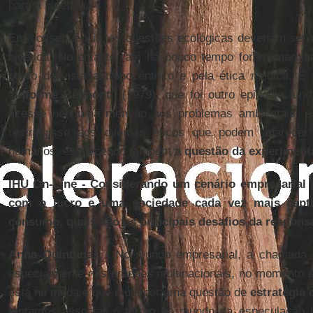
para a bioética.
Em consequência, as questões ecológicas deveriam ser u
bioética. No entanto, até há pouco tempo foram margin
ponto de vista antropocêntrico e pela ética médica. É 
“Informe Belmont”
(1979), que foi outro episódio fund
fizesse nenhuma menção aos problemas ambientais, e
restringisse aos dilemas éticos que podem aparecer
humanos, esquecendo também
a questão da experiment
IHU On-Line - Considerando um cenário empresarial
com o lucro e uma sociedade cada vez mais captu
consumo, quais são os principais desafios da responsa
Anna Quintanas -
No mundo empresarial, a chamada
especialmente nas grandes multinacionais, no momento 
está na moda e que é útil por uma questão de
estratégia 
tentamos associar o termo ao mundo da especulação fi