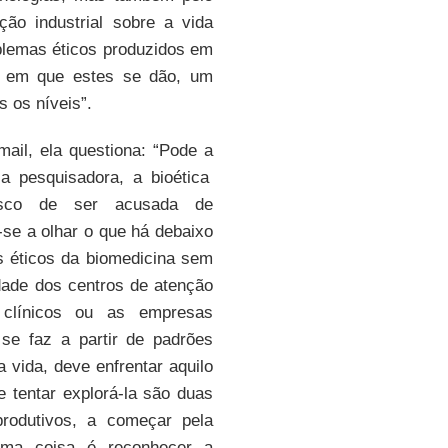
ão industrial sobre a vida
oblemas éticos produzidos em
em que estes se dão, um
s os níveis”.
ail, ela questiona: “Pode a
a pesquisadora, a bioética
risco de ser acusada de
r-se a olhar o que há debaixo
as éticos da biomedicina sem
dade dos centros de atenção
s clínicos ou as empresas
se faz a partir de padrões
a vida, deve enfrentar aquilo
 tentar explorá-la são duas
produtivos, a começar pela
 uma coisa é reconhecer a