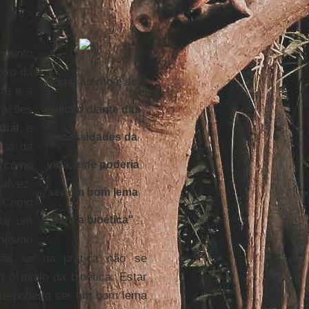
quanto
xto da
"Estar atento e ser
te e a
rações
solícito diante das
dial
, e
necessidades da
ica da
u como
vida, este poderia
alvez,
ser um bom lema
. Como
para a bioética"
ear um
 mesmo
 mas se na prática não se
 o miolo da bioética. Estar
este poderia ser um bom lema