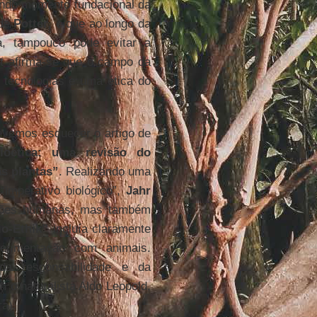
undo momento fundacional da
 de
Potter
, e que ao longo da
ca, tampouco pôde evitar a
et afirma-se que o campo da
 tecnologias e uma ética do
vemos esquecer o artigo de
ioética: uma revisão do
s plantas”
. Realizando uma
“imperativo biológico”,
Jahr
ações humanas, mas também
io-Ethik”
incluía claramente
erimentação com animais.
a responsabilidade e da
 o naturalista Aldo Leopold,
ra).