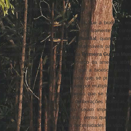
Bioética e preocupação com a vida
Creio que é importante ter presente que a bioética, en
preocupação com a vida, aparece precisamente no conte
Primeira
e da
Segunda Guerra Mundial
, quando a mor
destruição chegaram a limites inimagináveis para as ge
anteriores.
Jahr
escreve depois da
Primeira
Guerra
Mun
Potter
depois da Segunda no marco da ameaça atôm
Guerra
Fria
. Poderíamos dizer que a bioética nasce
cinto de segurança para uma vida que se pressentia, t
como já não eterna, mas ameaçada por múltiplos flancos
o próprio
Potter
reconheceu, penso que se pode rastr
fundo maternal na bioética. As deliberações bioéticas,
que no nível lógico-aristotélico sejam impecáveis,
transformam em atitudes solícitas, penso que não tocam
atento e ser solícito diante das necessidades da vida, 