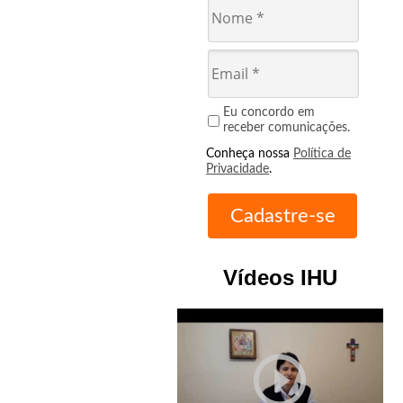
Eu concordo em
receber comunicações.
Conheça nossa
Política de
Privacidade
.
Vídeos IHU
play_circle_outline