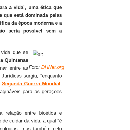
ra a vida’, uma ética que
e que está dominada pelas
tífica da época moderna e a
não seria possível sem a
 vida que se
a Quintanas
Foto:
DHNet.org
inar entre as
 Jurídicas surgiu, “enquanto
a
Segunda Guerra
Mundial
,
magináveis para as gerações
a relação entre bioética e
 de cuidar da vida, a qual “é
nologias, mas também pelo