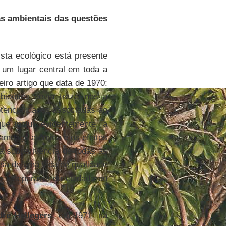
s ambientais das questões
sta ecológico está presente
 um lugar central em toda a
iro artigo que data de 1970:
ioética devia trazer-nos a
tencialidades associadas ao
 inclui, evidentemente, a
 ameaça atômica e os efeitos
ma sobrevivência de todas as
sa de uma vida de qualidade
o inseparável do cuidado do
dré
Hellegers
, em 1971, na