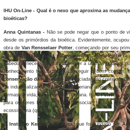
IHU On-Line - Qual é o nexo que aproxima as mudança
bioéticas?
Anna Quintanas -
Não se pode negar que o ponto de vi
desde os primórdios da bioética. Evidentemente, ocupou
obra de
Van
Rensselaer
Potter
, começando por seu prime
“Bioética: ciência da sobrevivência”
. Para
Potter
a b
sabedoria necessária para aprender a usar as grandes po
conhecimento humano para conseguir o bem comum, que
conservação da Natureza
. Influenciada pelo contexto da
da industrialização, a bioética potteriana advogou por u
formas de vida, não apenas a humana. Para
Potter
a defe
para os seres humanos (questão social) foi uma questã
ecossistema (questão ambiental).
O
Instituto Kennedy de
Ética
, que foi fundado por
An