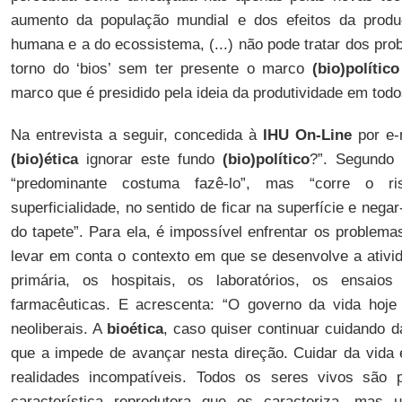
aumento da população mundial e dos efeitos da produç
humana e a do ecossistema, (...) não pode tratar dos pr
torno do ‘bios’ sem ter presente o marco
(bio)político
marco que é presidido pela ideia da produtividade em todo
Na entrevista a seguir, concedida à
IHU On-Line
por e-m
(bio)ética
ignorar este fundo
(bio)político
?”. Segundo 
“predominante costuma fazê-lo”, mas “corre o 
superficialidade, no sentido de ficar na superfície e nega
do tapete”. Para ela, é impossível enfrentar os problem
levar em conta o contexto em que se desenvolve a ativi
primária, os hospitais, os laboratórios, os ensaio
farmacêuticas. E acrescenta: “O governo da vida hoje 
neoliberais. A
bioética
, caso quiser continuar cuidando d
que a impede de avançar nesta direção. Cuidar da vida e
realidades incompatíveis. Todos os seres vivos são 
característica reprodutora que os caracteriza, mas