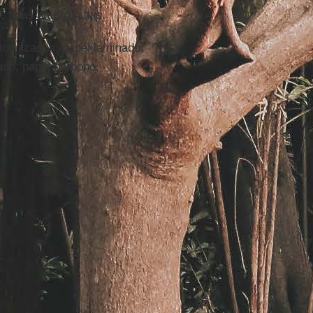
, latas enferrujadas.
iconizados; papel laminado;
ado; papel carbono;