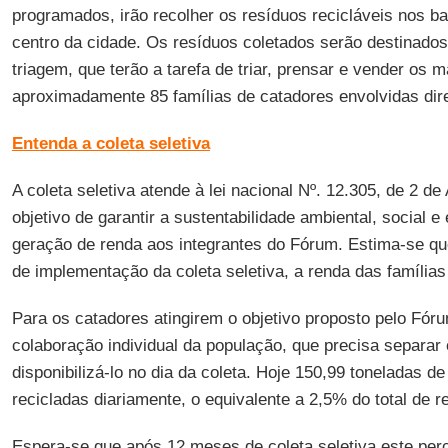
programados, irão recolher os resíduos recicláveis nos ba
centro da cidade. Os resíduos coletados serão destinados
triagem, que terão a tarefa de triar, prensar e vender os 
aproximadamente 85 famílias de catadores envolvidas dir
Entenda a coleta seletiva
A coleta seletiva atende à lei nacional Nº. 12.305, de 2 d
objetivo de garantir a sustentabilidade ambiental, social e
geração de renda aos integrantes do Fórum. Estima-se que
de implementação da coleta seletiva, a renda das famíli
Para os catadores atingirem o objetivo proposto pelo Fór
colaboração individual da população, que precisa separar
disponibilizá-lo no dia da coleta. Hoje 150,99 toneladas 
recicladas diariamente, o equivalente a 2,5% do total de 
Espera-se que após 12 meses de coleta seletiva este perc