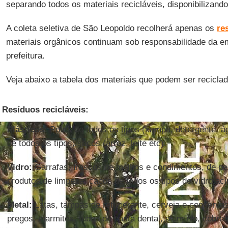
separando todos os materiais recicláveis, disponibilizando
A coleta seletiva de São Leopoldo recolherá apenas os
re
materiais orgânicos continuam sob responsabilidade da e
prefeitura.
Veja abaixo a tabela dos materiais que podem ser reciclad
Resíduos recicláveis:
Plásticos:
Potes de todos os tipos (xampu, detergente, ág
de todos os tipos; sacos (arroz, leite etc).
Vidro:
Garrafas; frascos de molhos e condimentos, de pe
produtos de limpeza; cacos de todos os tipos de vidro ac
Metal:
Latas, tampas de refrigerante, cerveja e conserva
pregos, marmitex, tubos de pasta dental, alumínio, cobre 