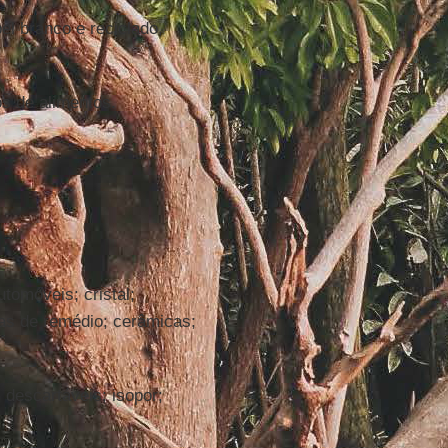
el branco e reciclado,
s de alimentos.
tomóveis; cristal;
as de remédio; cerâmicas;
descartáveis; isopor;