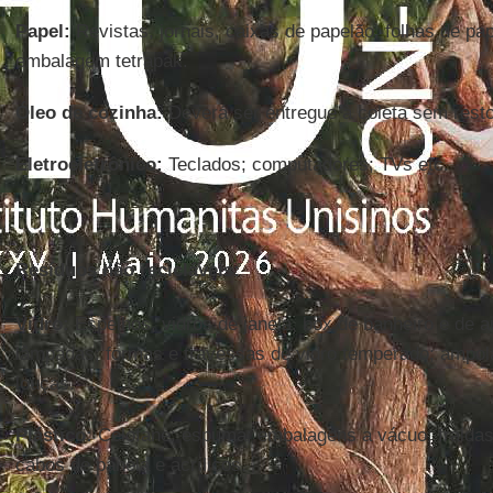
Papel:
Revistas, jornais, caixas de papelão, folhas de pap
embalagem tetrapak.
Óleo de cozinha:
Deverá ser entregue à coleta sem resto
Eletroeletrônico:
Teclados; computadores; TVs etc.
Resíduos não recicláveis:
Vidro:
Espelhos, vidros de janela, box de banheiro e de au
lâmpadas; formas e travessas de vidro temperado; ampol
louças.
Plástico:
Celofane; espuma; embalagens a vácuo; fraldas 
cabos de panela e acrílicos.