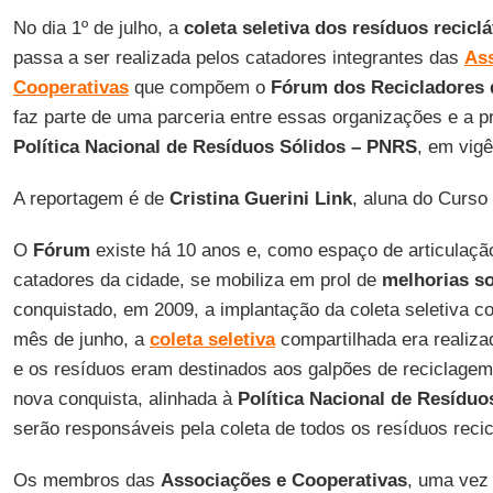
No dia 1º de julho, a
coleta seletiva dos resíduos recic
passa a ser realizada pelos catadores integrantes das
As
Cooperativas
que compõem o
Fórum dos Recicladores 
faz parte de uma parceria entre essas organizações e a pr
Política Nacional de Resíduos Sólidos – PNRS
, em vig
A reportagem é de
Cristina Guerini
Link
, aluna do Curso
O
Fórum
existe há 10 anos e, como espaço de articulaçã
catadores da cidade, se mobiliza em prol de
melhorias so
conquistado, em 2009, a implantação da coleta seletiva com
mês de junho, a
coleta seletiva
compartilhada era realiza
e os resíduos eram destinados aos galpões de reciclagem.
nova conquista, alinhada à
Política Nacional de Resíduo
serão responsáveis pela coleta de todos os resíduos recic
Os membros das
Associações e Cooperativas
, uma vez