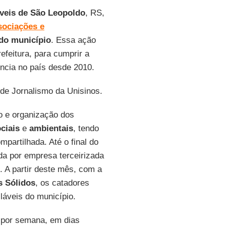
láveis de São Leopoldo
, RS,
sociações e
do município
. Essa ação
efeitura, para cumprir a
ência no país desde 2010.
 de Jornalismo da Unisinos.
o e organização dos
ciais
e
ambientais
, tendo
partilhada. Até o final do
da por empresa terceirizada
 A partir deste mês, com a
s Sólidos
, os catadores
láveis do município.
 por semana, em dias