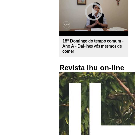
play_circle_outline
18º Domingo do tempo comum -
Ano A - Dai-lhes vós mesmos de
comer
Revista ihu on-line