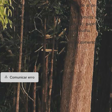
Metal:
Pilhas normais e alcalinas; filtros de ar de veículos
Papel:
Papel higiênico; guardanapos de comida; copos sil
papéis plastificados (embrulho de bolacha); papel metaliz
adesivos; fita crepe; fotografias e papel toalha.
Orgânicos:
Cascas de frutas e resto de alimentos.
⚠️
Comunicar erro