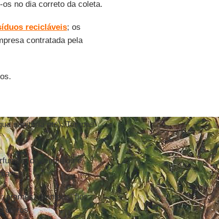
-os no dia correto da coleta.
síduos
recicláveis
; os
mpresa contratada pela
os.
ua sanitária etc); Tampas
rfumes, de remédios e
ima.
s; arames, grampos, fios,
e outros.