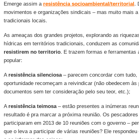
Emerge assim a
resistência socioambiental/territorial
.
movimentos e organizações sindicais – mas muito mais a
tradicionais locais.
As ameaças dos grandes projetos, explorando as riquezas
hídricas em territórios tradicionais, conduzem as comun
resistirem no territorio
. E trazem formas e ferramentas a
popular:
A
resistência silenciosa
– parecem concordar com tudo, 
oportunidade recomeçam a reivindicar (não obedecem às 
documentos sem ter consideração pelo seu teor, etc.);
A
resistência teimosa
– estão presentes a inúmeras reu
resultado é pra marcar a próxima reunião. Os pescadores
participaram em 2013 de 10 reuniões com o governo – pe
que o leva a participar de várias reuniões? Ele respondeu