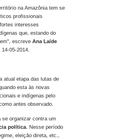
erritório na Amazônia tem se
icos profissionais
fortes interesses
ndígenas que, estando do
agem", escreve
Ana Laíde
, 14-05-2014.
 atual etapa das lutas de
equando esta às novas
icionais e indígenas pelo
 como antes observado.
se organizar contra um
cia política
. Nesse período
ime, eleição direta, etc.,