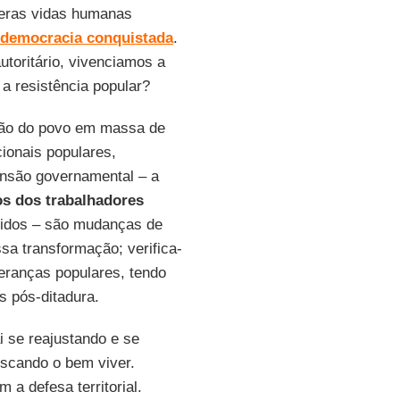
eras vidas humanas
democracia conquistada
.
utoritário, vivenciamos a
 a resistência popular?
ção do povo em massa de
ionais populares,
ensão governamental – a
ios dos trabalhadores
ngidos – são mudanças de
a transformação; verifica-
eranças populares, tendo
s pós-ditadura.
i se reajustando e se
scando o bem viver.
 a defesa territorial.