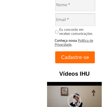
Eu concordo em
receber comunicações.
Conheça nossa
Política de
Privacidade
.
Vídeos IHU
play_circle_outline