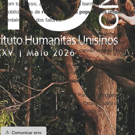
Com tudo isso, acreditamos que a barriga vazia não é o ú
mobilizações de
resistência das populações impactada
também é um dos fatores.
Na
Amazônia
, o território das comunidades indígenas e t
lazer, reprodução sociocultural, econômica – é o lugar de 
terra, floresta, água, argila, ouro, carvão vegetal, etc.
Para os outros a
Amazônia
é o
Território-Pátria
, ou sej
exploração dos recursos naturais para desenvolvimento do
as leis, a força, inclusive a militar.
Amazônia para que, para quem? Para os conglomerados ind
internacionais) impulsionados pelo Estado? para o enriqu
povo brasileiro, inclusive o
Amazônida
?
⚠️
Comunicar erro