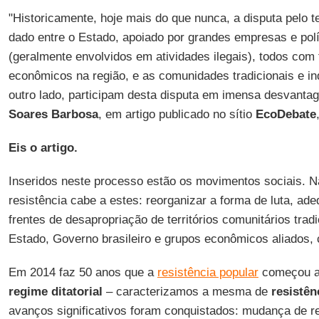
"Historicamente, hoje mais do que nunca, a disputa pelo t
dado entre o Estado, apoiado por grandes empresas e polít
(geralmente envolvidos em atividades ilegais), todos com 
econômicos na região, e as comunidades tradicionais e i
outro lado, participam desta disputa em imensa desvant
Soares Barbosa
, em artigo publicado no sítio
EcoDebate
Eis o artigo.
Inseridos neste processo estão os movimentos sociais. Na
resistência cabe a estes: reorganizar a forma de luta, ad
frentes de desapropriação de territórios comunitários trad
Estado, Governo brasileiro e grupos econômicos aliados,
Em 2014 faz 50 anos que a
resistência popular
começou a 
regime ditatorial
– caracterizamos a mesma de
resistên
avanços significativos foram conquistados: mudança de reg