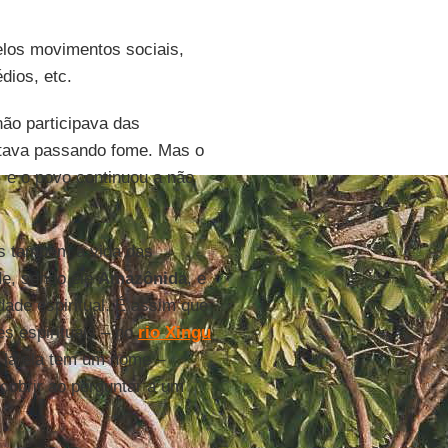
elos movimentos sociais,
dios, etc.
ão participava das
stava passando fome. Mas o
, e o povo continuou a não
as também a vida das
de, sendo ele
Amazônida
, e
dade espiritual. É assim que
s espirituais – no
rio Xingu
, lá ela tem um nome –
obrir ao perguntar a um