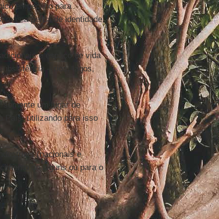
nico empecilho para
s
, mas a perda de identidade
radicionais é espaço de vida
subsistência – rios, lagos,
a, somente um lugar de
 País, utilizando para isso
ustriais (nacionais e
ecimento de alguns ou para o