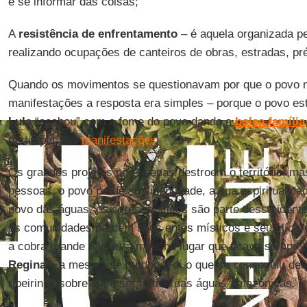
e se informar das coisas;
A
resistência de enfrentamento
– é aquela organizada p
realizando ocupações de canteiros de obras, estradas, pré
Quando os movimentos se questionavam por que o povo n
manifestações a resposta era simples – porque o povo e
Lula
“acabou” com a fome do povo dando a
bolsa família
participar das
manifestações
.
Os grandes projetos não apenas destroem o território, m
pessoas, o povo perde sua identidade, a sua espiritualida
povo das águas, os seres místicos são parte dessa identi
as comunidades perdem seus entes místicos e seus lídere
a cobra grande não está mais no lugar que ficava sempre
Regina
– a mesma se mudou. Foi o que se conseguiu desc
ribeirinho sobre esse ser mítico das águas amazônicas.