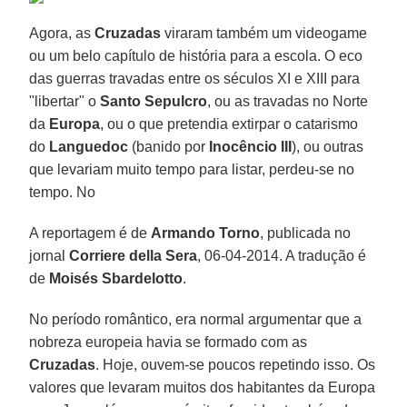
Agora, as
Cruzadas
viraram também um videogame
ou um belo capítulo de história para a escola. O eco
das guerras travadas entre os séculos XI e XIII para
"libertar" o
Santo Sepulcro
, ou as travadas no Norte
da
Europa
, ou o que pretendia extirpar o catarismo
do
Languedoc
(banido por
Inocêncio III
), ou outras
que levariam muito tempo para listar, perdeu-se no
tempo. No
A reportagem é de
Armando Torno
, publicada no
jornal
Corriere della Sera
, 06-04-2014. A tradução é
de
Moisés Sbardelotto
.
No período romântico, era normal argumentar que a
nobreza europeia havia se formado com as
Cruzadas
. Hoje, ouvem-se poucos repetindo isso. Os
valores que levaram muitos dos habitantes da Europa