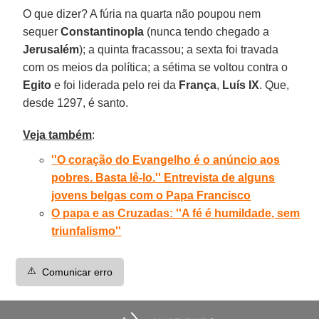
O que dizer? A fúria na quarta não poupou nem
sequer
Constantinopla
(nunca tendo chegado a
Jerusalém
); a quinta fracassou; a sexta foi travada
com os meios da política; a sétima se voltou contra o
Egito
e foi liderada pelo rei da
França
,
Luís IX
. Que,
desde 1297, é santo.
Veja também
:
''O coração do Evangelho é o anúncio aos
pobres. Basta lê-lo.'' Entrevista de alguns
jovens belgas com o Papa Francisco
O papa e as Cruzadas: ''A fé é humildade, sem
triunfalismo''
⚠️
Comunicar erro