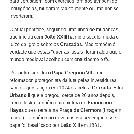
para Jerusalém, com exércitos fornidos também de
indulgências, mudaram radicalmente ou, melhor, se
inverteram.
O atual pontífice, seguindo uma linha de mudanças
que iniciou com
João XXIII
há meio século, muda o
juízo da Igreja sobre as
Cruzadas
. Mas também é
verdade que essas "guerras justas" foram algo que o
mundo medieval acolheu com entusiasmo e fé.
Por outro lado, foi o
Papa Gregório VII
– um
reformador, protagonista da luta pelas investiduras,
santo – que lançou em 1074 o apelo à
Cruzada
. E foi
Urbano II
que a pregou, cerca de 20 anos depois,
como ilustra também uma pintura de
Francesco
Hayez
que o retrata na
Praça de Clermont
(imagem
acima). Também não devemos esquecer que esse
papa foi beatificado por
Leão XIII
em 1881.