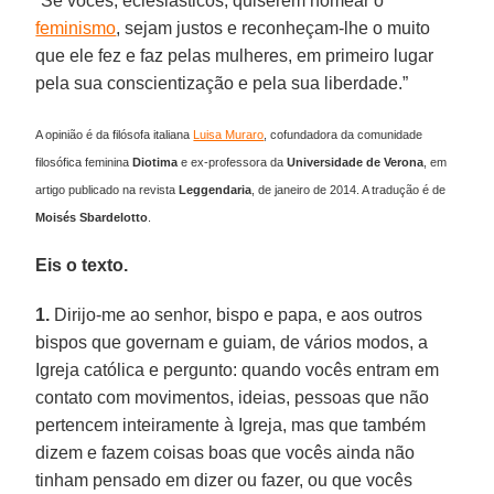
“Se vocês, eclesiásticos, quiserem nomear o
feminismo
, sejam justos e reconheçam-lhe o muito
que ele fez e faz pelas mulheres, em primeiro lugar
pela sua conscientização e pela sua liberdade.”
A opinião é da filósofa italiana
Luisa Muraro
, cofundadora da comunidade
filosófica feminina
Diotima
e ex-professora da
Universidade de Verona
, em
artigo publicado na revista
Leggendaria
, de janeiro de 2014. A tradução é de
Moisés Sbardelotto
.
Eis o texto.
1.
Dirijo-me ao senhor, bispo e papa, e aos outros
bispos que governam e guiam, de vários modos, a
Igreja católica e pergunto: quando vocês entram em
contato com movimentos, ideias, pessoas que não
pertencem inteiramente à Igreja, mas que também
dizem e fazem coisas boas que vocês ainda não
tinham pensado em dizer ou fazer, ou que vocês