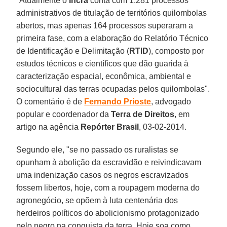
"Atualmente o
Incra
conta com 1.281 processos
administrativos de titulação de territórios quilombolas
abertos, mas apenas 164 processos superaram a
primeira fase, com a elaboração do Relatório Técnico
de Identificação e Delimitação (
RTID
), composto por
estudos técnicos e científicos que dão guarida à
caracterização espacial, econômica, ambiental e
sociocultural das terras ocupadas pelos quilombolas".
O comentário é de
Fernando Prioste
, advogado
popular e coordenador da
Terra de Direitos
, em
artigo na agência
Repórter Brasil
, 03-02-2014.
Segundo ele, "se no passado os ruralistas se
opunham à abolição da escravidão e reivindicavam
uma indenização casos os negros escravizados
fossem libertos, hoje, com a roupagem moderna do
agronegócio, se opõem à luta centenária dos
herdeiros políticos do abolicionismo protagonizado
pelo negro na conquista da terra. Hoje soa como