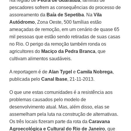
Na região de
Pedra de Guaratiba
, famílias de
pescadores sofrem as consequências do processo de
assoreamento da
Baía de Sepetiba
. Na
Vila
Autódromo
, Zona Oeste, 500 famílias estão
ameaçadas de remoção, em um cenário de quase 65
mil pessoas que estão sendo retiradas de suas casas
no Rio. O perigo da remoção também ronda os
agricultores do
Maciço da Pedra Branca
, que
cultivam alimentos saudáveis.
A reportagem é de
Alan Tygel
e
Camila Nobrega
,
publicada pelo
Canal Ibase
, 21-11-2013.
O que une estas comunidades é a resistência aos
problemas causados pelo modelo de
desenvolvimento atual. Mas, além disso, elas se
assemelham pela luta na construção de alternativas.
Os três locais fizeram parte da rota da
Caravana
Agroecológica e Cultural do Rio de Janeiro
, que