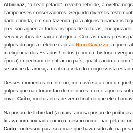
Albernaz
, “o Leão pelado”, o velho rebelde, a ovelha neg
camponeses conservadores. Segundo diversos testemunhos,
dado comida, em sua fazenda, para alguns tupamaros fugi
precisou aguentar todos os tipos de torturas, encapuzado
seus vizinhos de baixa categoria. Com as mãos presas par
golpes do agora célebre capitão
Nino Gavazzo
, a quem a
inteligência dos Estados Unidos (com um histórico vergo
época) impediram de entrar no país, qualificando-o como 
se soube da ameaça contra a vida do congressista estad
Desses momentos no inferno, meu avô saiu com um joelh
golpes que não foram tão demolidores, como aqueles sofri
novo,
Caíto
, morto antes de ver o final do que ele chama
Na prisão de
Libertad
(a mais famosa prisão de político
ficava num povoado como o mesmo nome, não pela incurável
Caíto
confessou para sua mãe que havia sido ali, na prisã