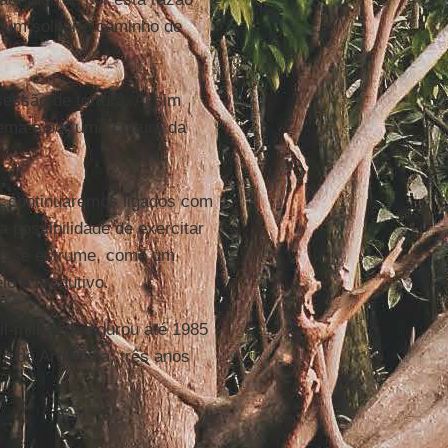
num solitário caminho de
ssão de tortura. Assim
ema e por uma cultura da
, continuaremos ligados com
a possibilidade de exercitar
o esse estrume, como um
lo e produtivo.
l-militar que durou até 1985
 o da Argentina, três anos