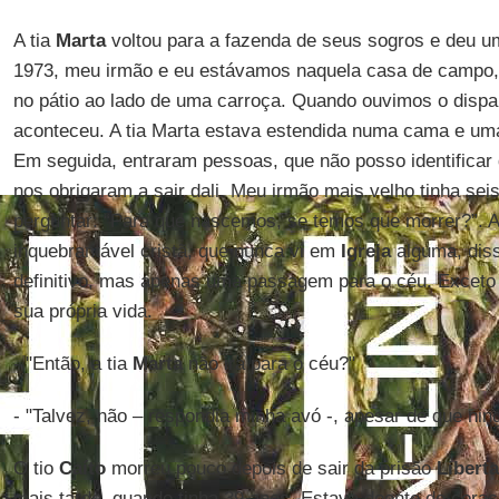
A tia
Marta
voltou para a fazenda de seus sogros e deu um
1973, meu irmão e eu estávamos naquela casa de campo
no pátio ao lado de uma carroça. Quando ouvimos o dispa
aconteceu. A tia Marta estava estendida numa cama e um
Em seguida, entraram pessoas, que não posso identificar 
nos obrigaram a sair dali. Meu irmão mais velho tinha se
perguntar: “Para que nascemos, se temos que morrer?”. 
inquebrantável cristã, que nunca vi em
Igreja
alguma, diss
definitivo, mas apenas uma passagem para o céu. Exceto 
sua própria vida.
- "Então, a tia
Marta
não irá para o céu?"
- "Talvez, não – respondia minha avó -, apesar de que ni
O tio
Caíto
morreu pouco depois de sair da prisão
Libert
mais tarde, quando tinha 39 anos. Estava doente do coraç