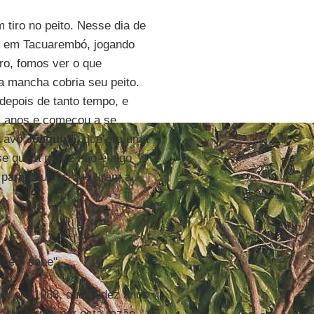
 tiro no peito. Nesse dia de
, em Tacuarembó, jogando
ro, fomos ver o que
a mancha cobria seu peito.
depois de tanto tempo, e
is anos e começou a se
A avó
Joaquina
, que era uma
e que a morte não é algo
para aqueles que tiram a
nguém sabe".
ad
, em 1983, quase dez anos
ão. Morreu por esta razão