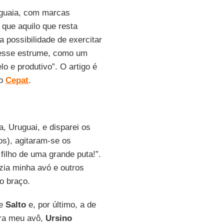
uguaia, com marcas
que aquilo que resta
a possibilidade de exercitar
o esse estrume, como um
o e produtivo”. O artigo é
do
Cepat
.
a, Uruguai, e disparei os
os), agitaram-se os
filho de uma grande puta!”.
ia minha avó e outros
lo braço.
de
Salto
e, por último, a de
ara meu avô,
Ursino