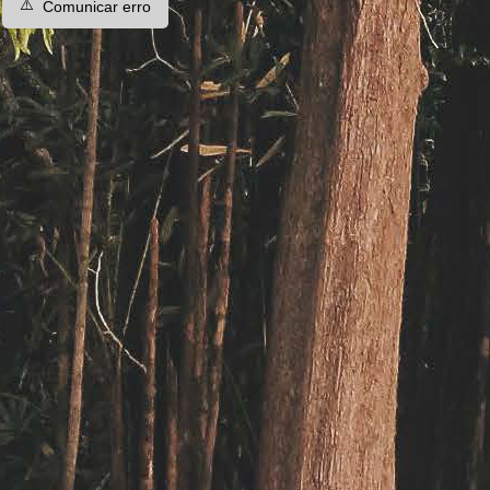
⚠️
Comunicar erro