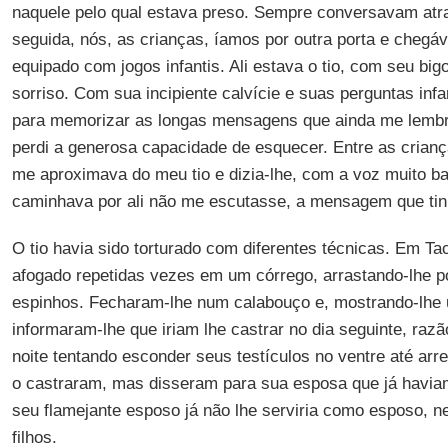
naquele pelo qual estava preso. Sempre conversavam atr
seguida, nós, as crianças, íamos por outra porta e cheg
equipado com jogos infantis. Ali estava o tio, com seu bi
sorriso. Com sua incipiente calvície e suas perguntas in
para memorizar as longas mensagens que ainda me lembro
perdi a generosa capacidade de esquecer. Entre as crian
me aproximava do meu tio e dizia-lhe, com a voz muito ba
caminhava por ali não me escutasse, a mensagem que tin
O tio havia sido torturado com diferentes técnicas. Em T
afogado repetidas vezes em um córrego, arrastando-lhe 
espinhos. Fecharam-lhe num calabouço e, mostrando-lhe
informaram-lhe que iriam lhe castrar no dia seguinte, raz
noite tentando esconder seus testículos no ventre até arre
o castraram, mas disseram para sua esposa que já haviam 
seu flamejante esposo já não lhe serviria como esposo, 
filhos.