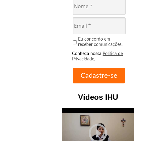
Eu concordo em
receber comunicações.
Conheça nossa
Política de
Privacidade
.
Vídeos IHU
play_circle_outline