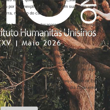
ou por um inexplicável acidente em sua moto, uma noite, 
terra, no meio do campo.
Não houve nenhum desaparecido. Nenhum morreu numa se
como muitos, simplesmente foram destruídos por um sist
barbárie.
O restante, aquelas crianças que fomos, de alguma forma
essa barbárie até as nossas mortes. No entanto, fica-nos 
nossa liberdade de consciência e de fazer algo com tod
agricultor que aduba um terreno em busca de algo mais be
No dia 27 de junho de 1973, ocorreu o golpe de Estado civi
e que precedeu o golpe no Chile, do dia 11 de setembro, e
depois.