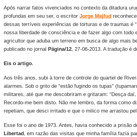
Após narrar fatos vivenciados no contexto da ditadura ur
profundas em seu ser, o escritor
Jorge Majfud
reconhece 
dessas terríveis experiências de torturas e de traumas é “
nossa liberdade de consciência e de fazer algo com tod
agricultor que aduba um terreno em busca de algo mais bel
publicado no jornal
Página/12
, 27-06-2013. A tradução é 
Eis o artigo.
Aos três anos, subi à torre de controle do quartel de River
alarmes. Sob o grito de “estão fugindo os tupas” (tupamar
militares, até que me descobriram e gritaram: “Desça daí, 
Recordo-me bem disto. Não me lembro, da forma como diz
repetiam, que desci irritado e que o milico me arrastou pe
Esse foi o ano de 1973. Antes, havia conhecido a prisão 
Libertad
, em razão das visitas que minha família fazia p