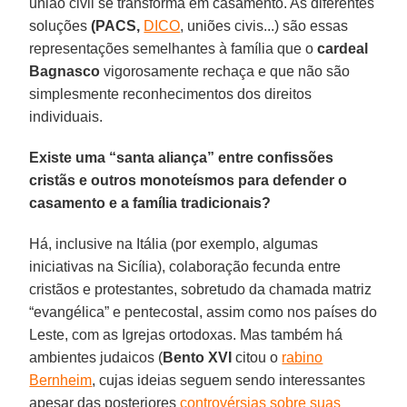
união civil se transforma em casamento. As diferentes
soluções
(PACS,
DICO
, uniões civis...) são essas
representações semelhantes à família que o
cardeal
Bagnasco
vigorosamente rechaça e que não são
simplesmente reconhecimentos dos direitos
individuais.
Existe uma “santa aliança” entre confissões
cristãs e outros monoteísmos para defender o
casamento e a família tradicionais?
Há, inclusive na Itália (por exemplo, algumas
iniciativas na Sicília), colaboração fecunda entre
cristãos e protestantes, sobretudo da chamada matriz
“evangélica” e pentecostal, assim como nos países do
Leste, com as Igrejas ortodoxas. Mas também há
ambientes judaicos (
Bento XVI
citou o
rabino
Bernheim
, cujas ideias seguem sendo interessantes
apesar das posteriores
controvérsias sobre suas