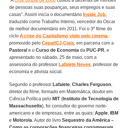
“A
crise global de 2008
custou a dezenas de milhões
de pessoas suas poupanças, seus empregos e suas
casas”. Assim inicia o documentário
Inside Job
,
traduzido como Trabalho Interno, vencedor do Oscar
de melhor documentário em 2011. Foi o 3º filme do
ciclo
A crise do Capitalismo visto pelo cinema
,
promovido pelo
Cepat/CJ-Ciais
, em parceria com a
Pastoral
e o
Curso de Economia
da
PUC-PR
, e
apresentado no sábado, 25 de maio, com a
assessoria do professor
Lafaiete Neves
, professor de
economia e ativista social.
Segundo o professor
Lafaiete
,
Charles Ferguson
,
diretor do filme, formado em Matemática, doutor em
Ciência Política pelo
MIT
(
Instituto de Tecnologia de
Massachusetts
), foi consultor do governo norte-
americano e de empresas, entre as quais:
Apple
,
IBM
e
Motorola
. Autor do livro
Sequestro da América –
Como as corporações financeiras corromperam